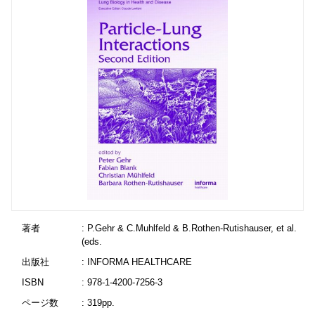
著者
: P.Gehr & C.Muhlfeld & B.Rothen-Rutishauser, et al.
(eds.
出版社
: INFORMA HEALTHCARE
ISBN
: 978-1-4200-7256-3
ページ数
: 319pp.