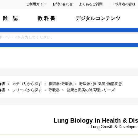
ご利用ガイド
お問い合わせ
よくあるご質問
執筆者の皆様
雑 誌
教 科 書
デジタルコンテンツ
洋書
カテゴリから探す
循環器･呼吸器
呼吸器･肺･気管･胸部疾患
洋書
シリーズから探す
呼吸器
健康と疾病の肺病理シリーズ
Lung Biology in Health & Dis
- Lung Growth & Developm