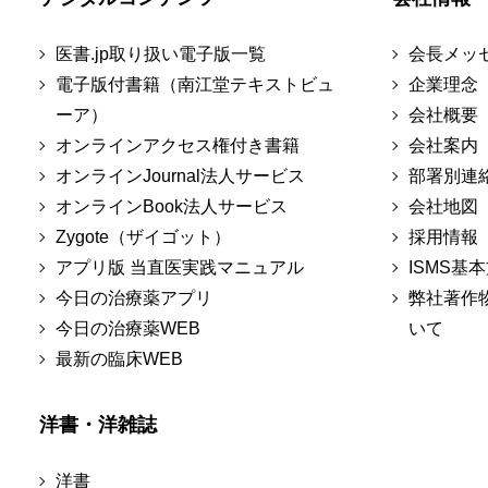
医書.jp取り扱い電子版一覧
会長メッ
電子版付書籍（南江堂テキストビュ
企業理念
ーア）
会社概要
オンラインアクセス権付き書籍
会社案内
オンラインJournal法人サービス
部署別連
オンラインBook法人サービス
会社地図
Zygote（ザイゴット）
採用情報
アプリ版 当直医実践マニュアル
ISMS基
今日の治療薬アプリ
弊社著作
今日の治療薬WEB
いて
最新の臨床WEB
洋書・洋雑誌
洋書