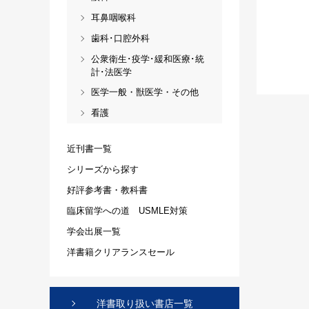
耳鼻咽喉科
歯科･口腔外科
公衆衛生･疫学･緩和医療･統
計･法医学
医学一般・獣医学・その他
看護
近刊書一覧
シリーズから探す
好評参考書・教科書
臨床留学への道 USMLE対策
学会出展一覧
洋書籍クリアランスセール
洋書取り扱い書店一覧