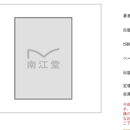
著
出
ISB
ペ
出
定
在
※
す
後
な
ご