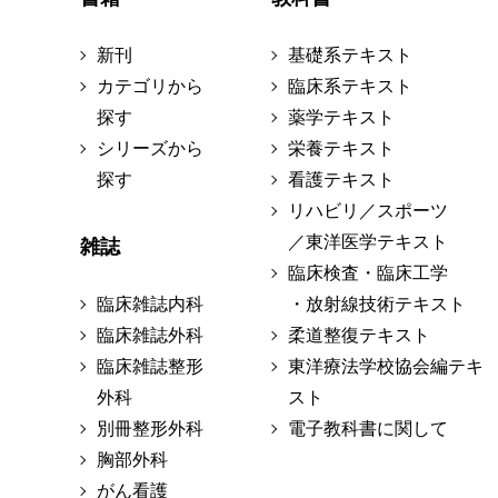
新刊
基礎系テキスト
カテゴリから
臨床系テキスト
探す
薬学テキスト
シリーズから
栄養テキスト
探す
看護テキスト
リハビリ／スポーツ
／東洋医学テキスト
雑誌
臨床検査・臨床工学
臨床雑誌内科
・放射線技術テキスト
臨床雑誌外科
柔道整復テキスト
臨床雑誌整形
東洋療法学校協会編テキ
外科
スト
別冊整形外科
電子教科書に関して
胸部外科
がん看護