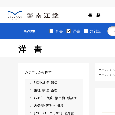
書 籍
和書
洋書
洋雑誌
商品検索
洋書
ホーム
カテゴリから探す
ホーム
解剖･細胞･遺伝
生理･病理･薬理
ｱﾚﾙｷﾞｰ･免疫･微生物･感染症
内分泌･代謝･生化学
ﾘｳﾏﾁ･ｽﾎﾟｰﾂ･ﾘﾊﾋﾞﾘ･老年病