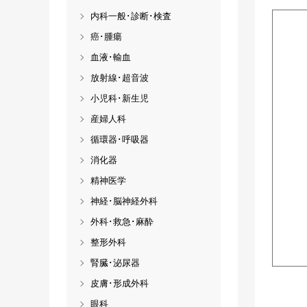
内科一般･診断･検査
癌･腫瘍
血液･輸血
放射線･超音波
小児科･新生児
産婦人科
循環器･呼吸器
消化器
精神医学
神経･脳神経外科
外科･救急･麻酔
整形外科
腎臓･泌尿器
皮膚･形成外科
眼科