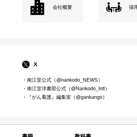
会社概要
採
X
・南江堂公式（@nankodo_NEWS）
・南江堂洋書部公式（@Nankodo_Intl）
・『がん看護』編集室（@gankango）
書籍
教科書