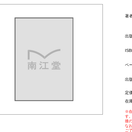
著
出
ISB
ペ
出
定
在
※
す
後
な
ご