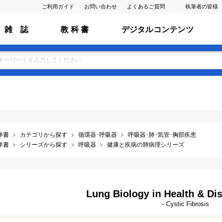
ご利用ガイド
お問い合わせ
よくあるご質問
執筆者の皆様
雑 誌
教 科 書
デジタルコンテンツ
洋書
カテゴリから探す
循環器･呼吸器
呼吸器･肺･気管･胸部疾患
洋書
シリーズから探す
呼吸器
健康と疾病の肺病理シリーズ
Lung Biology in Health & Dis
- Cystic Fibrosis