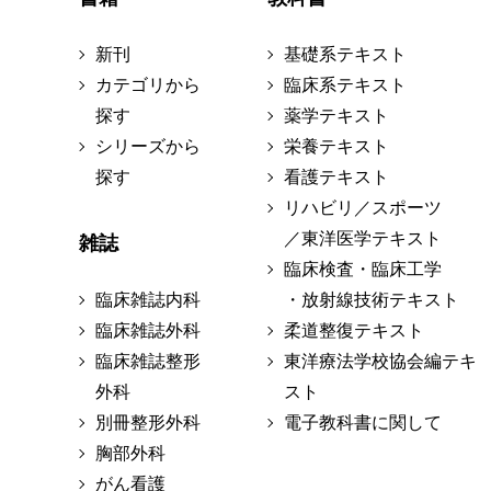
新刊
基礎系テキスト
カテゴリから
臨床系テキスト
探す
薬学テキスト
シリーズから
栄養テキスト
探す
看護テキスト
リハビリ／スポーツ
／東洋医学テキスト
雑誌
臨床検査・臨床工学
臨床雑誌内科
・放射線技術テキスト
臨床雑誌外科
柔道整復テキスト
臨床雑誌整形
東洋療法学校協会編テキ
外科
スト
別冊整形外科
電子教科書に関して
胸部外科
がん看護