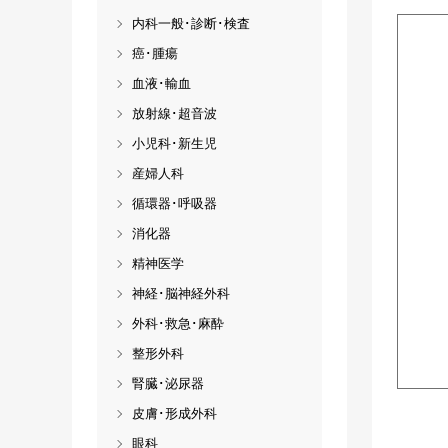
内科一般･診断･検査
癌･腫瘍
血液･輸血
放射線･超音波
小児科･新生児
産婦人科
循環器･呼吸器
消化器
精神医学
神経･脳神経外科
外科･救急･麻酔
整形外科
腎臓･泌尿器
皮膚･形成外科
眼科