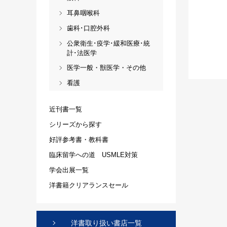
耳鼻咽喉科
歯科･口腔外科
公衆衛生･疫学･緩和医療･統
計･法医学
医学一般・獣医学・その他
看護
近刊書一覧
シリーズから探す
好評参考書・教科書
臨床留学への道 USMLE対策
学会出展一覧
洋書籍クリアランスセール
洋書取り扱い書店一覧