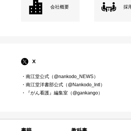
会社概要
採
X
・南江堂公式（@nankodo_NEWS）
・南江堂洋書部公式（@Nankodo_Intl）
・『がん看護』編集室（@gankango）
書籍
教科書