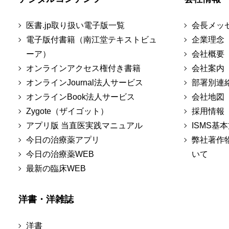
医書.jp取り扱い電子版一覧
会長メッ
電子版付書籍（南江堂テキストビュ
企業理念
ーア）
会社概要
オンラインアクセス権付き書籍
会社案内
オンラインJournal法人サービス
部署別連
オンラインBook法人サービス
会社地図
Zygote（ザイゴット）
採用情報
アプリ版 当直医実践マニュアル
ISMS基
今日の治療薬アプリ
弊社著作
今日の治療薬WEB
いて
最新の臨床WEB
洋書・洋雑誌
洋書