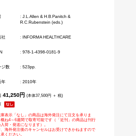
者
: J.L.Allen & H.B.Panitch &
R.C.Rubenstein (eds.)
版社
: INFORMA HEALTHCARE
N
: 978-1-4398-0181-9
ージ数
: 523pp.
版年
: 2010年
41,250円
価
(本体37,500円 ＋ 税)
庫
在庫表示「なし」の商品は海外発注にて注文を承りま
。概ね4～6週間で取寄可能です（「近刊」の商品は刊行
の入荷・発送になります）。
お、海外発注後のキャンセルはお受けできかねますので
了承ください。