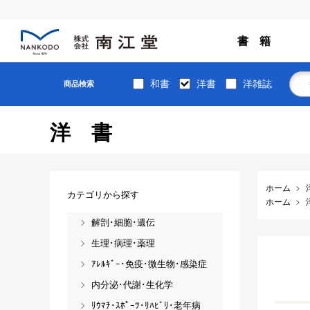
書 籍
和書
洋書
洋雑誌
商品検索
洋書
ホーム
カテゴリから探す
ホーム
解剖･細胞･遺伝
生理･病理･薬理
ｱﾚﾙｷﾞｰ･免疫･微生物･感染症
内分泌･代謝･生化学
ﾘｳﾏﾁ･ｽﾎﾟｰﾂ･ﾘﾊﾋﾞﾘ･老年病