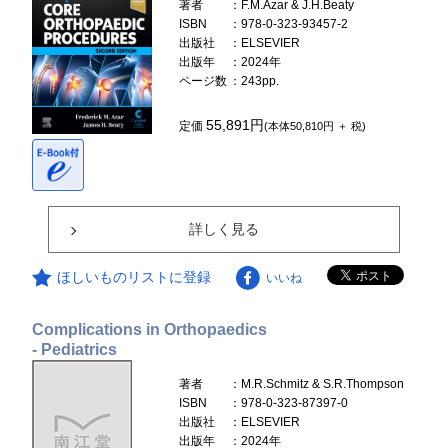
著者
：F.M.Azar & J.H.Beaty
ISBN
：978-0-323-93457-2
出版社
：ELSEVIER
出版年
：2024年
ページ数
：243pp.
55,891円
定価
(本体50,810円 ＋ 税)
詳しく見る
ほしいものリストに登録
いいね
Complications in Orthopaedics
- Pediatrics
著者
：M.R.Schmitz & S.R.Thompson
ISBN
：978-0-323-87397-0
出版社
：ELSEVIER
出版年
：2024年