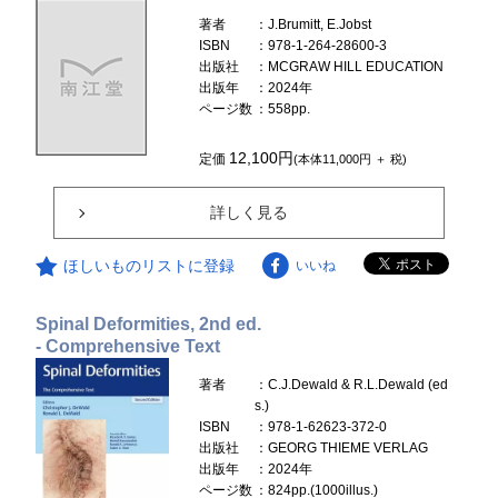
著者
：J.Brumitt, E.Jobst
ISBN
：978-1-264-28600-3
出版社
：MCGRAW HILL EDUCATION
出版年
：2024年
ページ数
：558pp.
12,100円
定価
(本体11,000円 ＋ 税)
詳しく見る
ほしいものリストに登録
いいね
Spinal Deformities, 2nd ed.
- Comprehensive Text
著者
：C.J.Dewald & R.L.Dewald (ed
s.)
ISBN
：978-1-62623-372-0
出版社
：GEORG THIEME VERLAG
出版年
：2024年
ページ数
：824pp.(1000illus.)