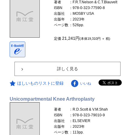
著者
：F.R.T.Nelson & C.T.Blauvelt
ISBN
：978-0-323-77590-8
出版社
：MOSBY USA
出版年
：2023年
ページ数
：526pp.
21,241円
定価
(本体19,310円 ＋ 税)
詳しく見る
ほしいものリストに登録
いいね
Unicompartmental Knee Arthroplasty
著者
：R.D.Scott & V.M.Shah
ISBN
：978-0-323-79010-9
出版社
：ELSEVIER
出版年
：2023年
ページ数
：113pp.