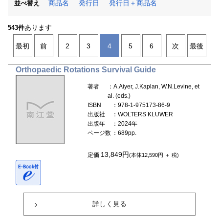
商品名
発行日
発行日＋商品名
並べ替え
あります
543件
最初
前
2
3
4
5
6
次
最後
Orthopaedic Rotations Survival Guide
著者
：A.Aiyer, J.Kaplan, W.N.Levine, et
al. (eds.)
ISBN
：978-1-975173-86-9
出版社
：WOLTERS KLUWER
出版年
：2024年
ページ数
：689pp.
13,849円
定価
(本体12,590円 ＋ 税)
詳しく見る