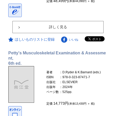
48,499円
定価
(本体44,090円 ＋ 税)
詳しく見る
ほしいものリストに登録
いいね
Petty's Musculoskeletal Examination & Assessme
nt,
6th ed.
著者
：D.Ryder & K.Barnard (eds.)
ISBN
：978-0-323-87471-7
出版社
：ELSEVIER
出版年
：2024年
ページ数
：525pp.
14,773円
定価
(本体13,430円 ＋ 税)