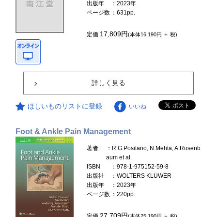
出版年
：2023年
ページ数
：631pp.
17,809円
定価
(本体16,190円 ＋ 税)
詳しく見る
ほしいものリストに登録
いいね
Foot & Ankle Pain Management
著者
：R.G.Positano, N.Mehta, A.Rosenb
aum et al.
ISBN
：978-1-975152-59-8
出版社
：WOLTERS KLUWER
出版年
：2023年
ページ数
：220pp.
27,709円
定価
(本体25,190円 ＋ 税)