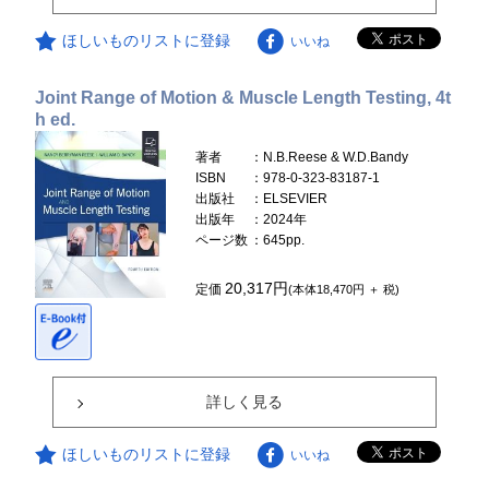
ほしいものリストに登録
いいね
Joint Range of Motion & Muscle Length Testing, 4t
h ed.
著者
：N.B.Reese & W.D.Bandy
ISBN
：978-0-323-83187-1
出版社
：ELSEVIER
出版年
：2024年
ページ数
：645pp.
20,317円
定価
(本体18,470円 ＋ 税)
詳しく見る
ほしいものリストに登録
いいね