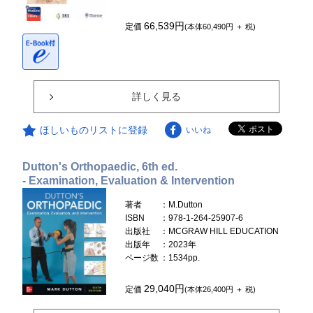
66,539円
定価
(本体60,490円 ＋ 税)
詳しく見る
ほしいものリストに登録
いいね
Dutton's Orthopaedic, 6th ed.
- Examination, Evaluation & Intervention
著者
：M.Dutton
ISBN
：978-1-264-25907-6
出版社
：MCGRAW HILL EDUCATION
出版年
：2023年
ページ数
：1534pp.
29,040円
定価
(本体26,400円 ＋ 税)