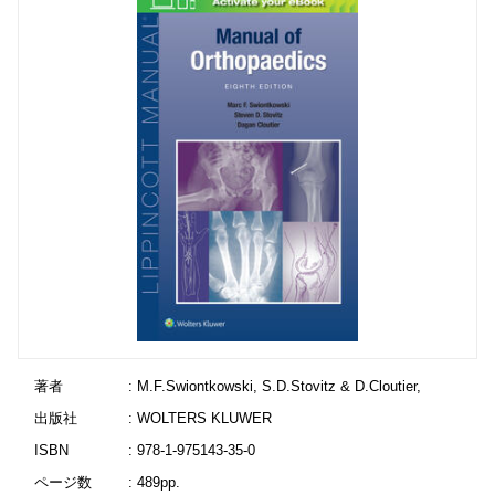
著者
: M.F.Swiontkowski, S.D.Stovitz & D.Cloutier,
出版社
: WOLTERS KLUWER
ISBN
: 978-1-975143-35-0
ページ数
: 489pp.