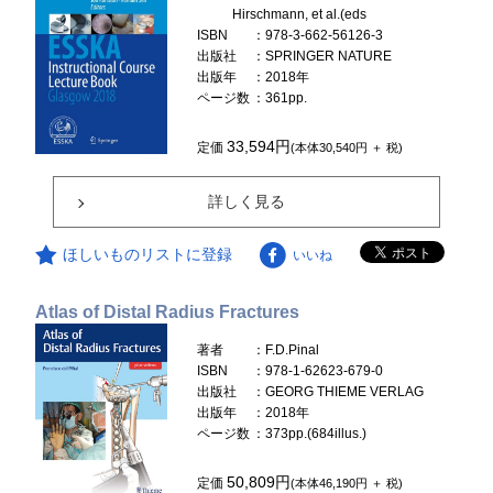
Hirschmann, et al.(eds
ISBN
：978-3-662-56126-3
出版社
：SPRINGER NATURE
出版年
：2018年
ページ数
：361pp.
33,594円
定価
(本体30,540円 ＋ 税)
詳しく見る
ほしいものリストに登録
いいね
Atlas of Distal Radius Fractures
著者
：F.D.Pinal
ISBN
：978-1-62623-679-0
出版社
：GEORG THIEME VERLAG
出版年
：2018年
ページ数
：373pp.(684illus.)
50,809円
定価
(本体46,190円 ＋ 税)