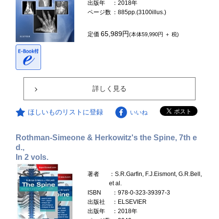
出版年
：2018年
ページ数
：885pp.(3100illus.)
65,989円
定価
(本体59,990円 ＋ 税)
詳しく見る
ほしいものリストに登録
いいね
Rothman-Simeone & Herkowitz's the Spine, 7th e
d.,
In 2 vols.
著者
：S.R.Garfin, F.J.Eismont, G.R.Bell,
et al.
ISBN
：978-0-323-39397-3
出版社
：ELSEVIER
出版年
：2018年