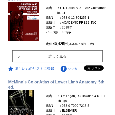
著者
：G.R.Harsh,IV. & F.Vaz-Guimaraes
(eds.)
ISBN
：978-0-12-804257-1
出版社
：ACADEMIC PRESS, INC.
出版年
：2018年
ページ数
：463pp.
40,425円
定価
(本体36,750円 ＋ 税)
詳しく見る
ほしいものリストに登録
いいね
McMinn's Color Atlas of Lower Limb Anatomy, 5th
ed.
著者
：B.M.Logan, D.J.Bowden & R.T.Hu
tchings
ISBN
：978-0-7020-7218-5
出版社
：ELSEVIER