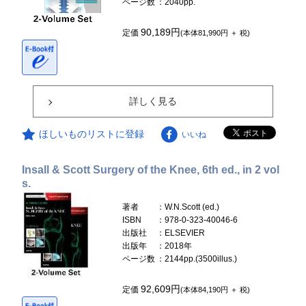
ページ数
：2040pp.
90,189円
定価
(本体81,990円 ＋ 税)
詳しく見る
ほしいものリストに登録
いいね
Insall & Scott Surgery of the Knee, 6th ed., in 2 vol
s.
著者
：W.N.Scott (ed.)
ISBN
：978-0-323-40046-6
出版社
：ELSEVIER
出版年
：2018年
ページ数
：2144pp.(3500illus.)
92,609円
定価
(本体84,190円 ＋ 税)