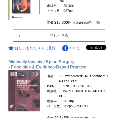
NG
出版年
：2018年
ページ数
：927pp.
215,600円
定価
(本体196,000円 ＋ 税)
詳しく見る
ほしいものリストに登録
いいね
Minimally Invasive Spine Surgery
- Principles & Evidence-Based Practice
著者
：K.Lewandrowski, M.D.Schubert, J.
F.R.Leon, et al.
ISBN
：978-1-909836-10-5
出版社
：JAYPEE BROTHERS MEDICAL
PUB
出版年
：2018年
ページ数
：282pp.(275illus.)
29,645円