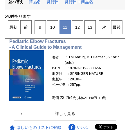
商品名
発行日
発行日＋商品名
並べ替え
あります
543件
最初
前
9
10
11
12
13
次
最後
Pediatric Elbow Fractures
- A Clinical Guide to Management
著者
：J.M.Abzug, M.J.Herman, S.Kozin
(eds.)
ISBN
：978-3-319-68002-6
出版社
：SPRINGER NATURE
出版年
：2018年
ページ数
：257pp.
23,254円
定価
(本体21,140円 ＋ 税)
詳しく見る
ほしいものリストに登録
いいね