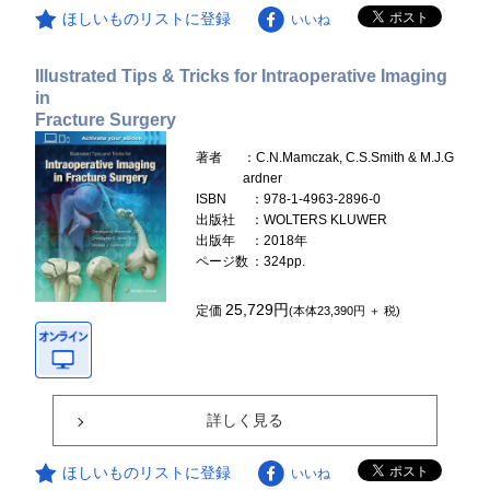
ほしいものリストに登録
いいね
Illustrated Tips & Tricks for Intraoperative Imaging
in
Fracture Surgery
著者
：C.N.Mamczak, C.S.Smith & M.J.G
ardner
ISBN
：978-1-4963-2896-0
出版社
：WOLTERS KLUWER
出版年
：2018年
ページ数
：324pp.
25,729円
定価
(本体23,390円 ＋ 税)
詳しく見る
ほしいものリストに登録
いいね