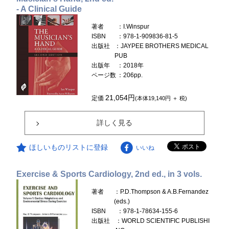
- A Clinical Guide
著者
：I.Winspur
ISBN
：978-1-909836-81-5
出版社
：JAYPEE BROTHERS MEDICAL
PUB
出版年
：2018年
ページ数
：206pp.
21,054円
定価
(本体19,140円 ＋ 税)
詳しく見る
ほしいものリストに登録
いいね
Exercise & Sports Cardiology, 2nd ed., in 3 vols.
著者
：P.D.Thompson & A.B.Fernandez
(eds.)
ISBN
：978-1-78634-155-6
出版社
：WORLD SCIENTIFIC PUBLISHI