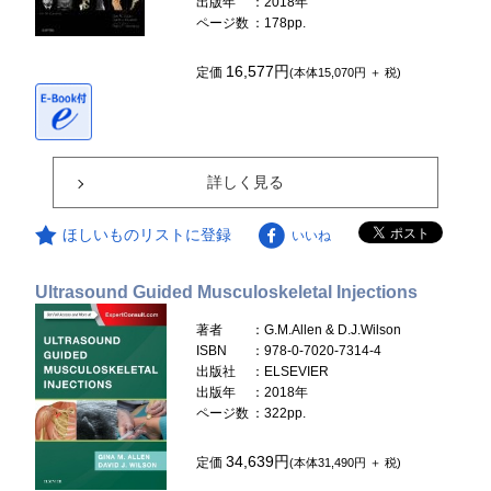
出版年
：2018年
ページ数
：178pp.
16,577円
定価
(本体15,070円 ＋ 税)
詳しく見る
ほしいものリストに登録
いいね
Ultrasound Guided Musculoskeletal Injections
著者
：G.M.Allen & D.J.Wilson
ISBN
：978-0-7020-7314-4
出版社
：ELSEVIER
出版年
：2018年
ページ数
：322pp.
34,639円
定価
(本体31,490円 ＋ 税)