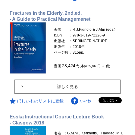
Fractures in the Elderly, 2nd.ed.
- A Guide to Practical Managemenet
著者
：R.J.Pignolo & J.Ahn (eds.)
ISBN
：978-3-319-72226-9
出版社
：SPRINGER NATURE
出版年
：2018年
ページ数
：315pp.
28,424円
定価
(本体25,840円 ＋ 税)
詳しく見る
ほしいものリストに登録
いいね
Esska Instructional Course Lecture Book
- Glasgow 2018
著者
：G.M.M.J.Kerkhoffs, F.Haddad, M.T.