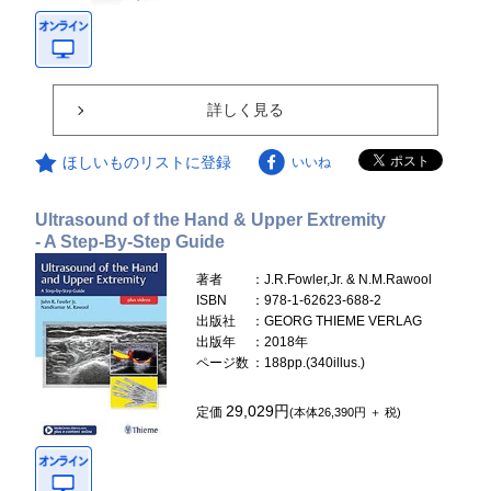
詳しく見る
ほしいものリストに登録
いいね
Ultrasound of the Hand & Upper Extremity
- A Step-By-Step Guide
著者
：J.R.Fowler,Jr. & N.M.Rawool
ISBN
：978-1-62623-688-2
出版社
：GEORG THIEME VERLAG
出版年
：2018年
ページ数
：188pp.(340illus.)
29,029円
定価
(本体26,390円 ＋ 税)