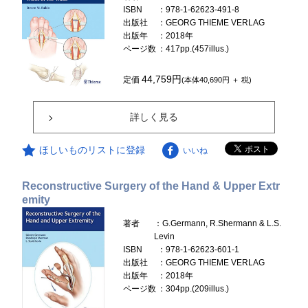
ISBN
：978-1-62623-491-8
出版社
：GEORG THIEME VERLAG
出版年
：2018年
ページ数
：417pp.(457illus.)
44,759円
定価
(本体40,690円 ＋ 税)
詳しく見る
ほしいものリストに登録
いいね
Reconstructive Surgery of the Hand & Upper Extr
emity
著者
：G.Germann, R.Shermann & L.S.
Levin
ISBN
：978-1-62623-601-1
出版社
：GEORG THIEME VERLAG
出版年
：2018年
ページ数
：304pp.(209illus.)