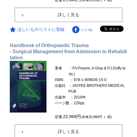
定価
(本体26,950円 ＋ 税)
詳しく見る
ほしいものリストに登録
いいね
Handbook of Orthopaedic Trauma
- Surgical Management from Admission to Rehabili
tation
著者
：P.V.Fearon, A.Gray & P.J.Duffy (e
ds.)
ISBN
：978-1-909836-15-0
出版社
：JAYPEE BROTHERS MEDICAL
PUB
出版年
：2018年
ページ数
：226pp.
22,968円
定価
(本体20,880円 ＋ 税)
詳しく見る