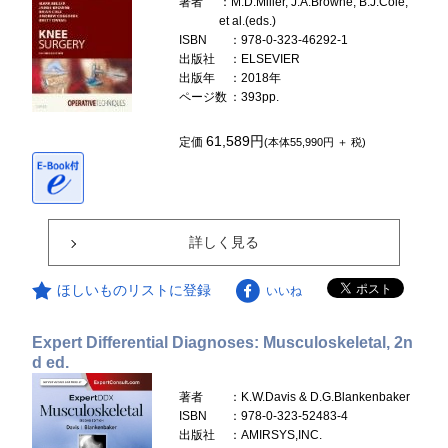
著者
：M.D.Miller, J.A.Browne, B.J.Cole,
et al.(eds.)
ISBN
：978-0-323-46292-1
出版社
：ELSEVIER
出版年
：2018年
ページ数
：393pp.
61,589円
定価
(本体55,990円 ＋ 税)
詳しく見る
ほしいものリストに登録
いいね
Expert Differential Diagnoses: Musculoskeletal, 2n
d ed.
著者
：K.W.Davis & D.G.Blankenbaker
ISBN
：978-0-323-52483-4
出版社
：AMIRSYS,INC.