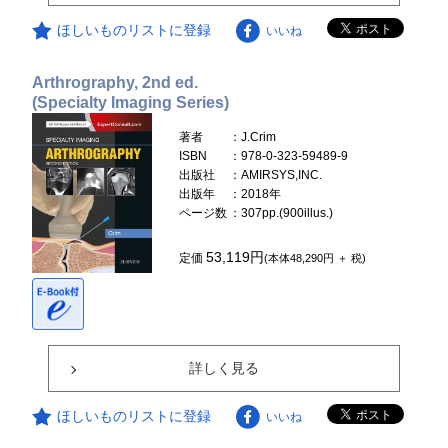
ほしいものリストに登録
いいね
Arthrography, 2nd ed.
(Specialty Imaging Series)
著者
：J.Crim
ISBN
：978-0-323-59489-9
出版社
：AMIRSYS,INC.
出版年
：2018年
ページ数
：307pp.(900illus.)
53,119円
定価
(本体48,290円 ＋ 税)
詳しく見る
ほしいものリストに登録
いいね