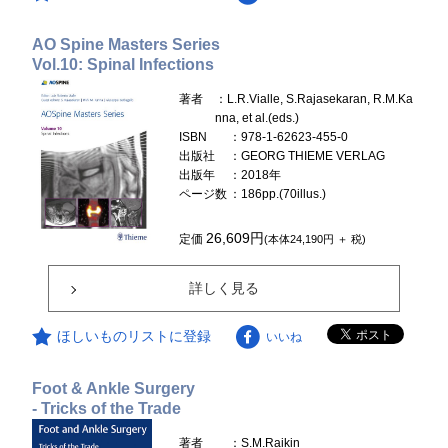
AO Spine Masters Series
Vol.10: Spinal Infections
著者
：L.R.Vialle, S.Rajasekaran, R.M.Ka
nna, et al.(eds.)
ISBN
：978-1-62623-455-0
出版社
：GEORG THIEME VERLAG
出版年
：2018年
ページ数
：186pp.(70illus.)
26,609円
定価
(本体24,190円 ＋ 税)
詳しく見る
ほしいものリストに登録
いいね
Foot & Ankle Surgery
- Tricks of the Trade
著者
：S.M.Raikin