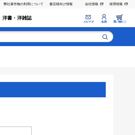
弊社著作物の利用について
書店様向け情報
会社情報
採用情報
洋書・洋雑誌
メルマガ
会員
買い物かご
。