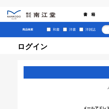
書 籍
和書
洋書
洋雑誌
商品検索
ログイン
メールアドレ