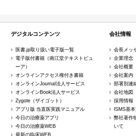
デジタルコンテンツ
会社情報
医書.jp取り扱い電子版一覧
会長メッ
電子版付書籍（南江堂テキストビュ
企業理念
ーア）
会社概要
オンラインアクセス権付き書籍
会社案内
オンラインJournal法人サービス
部署別連
オンラインBook法人サービス
会社地図
Zygote（ザイゴット）
採用情報
アプリ版 当直医実践マニュアル
ISMS基
今日の治療薬アプリ
弊社著作
今日の治療薬WEB
いて
最新の臨床WEB