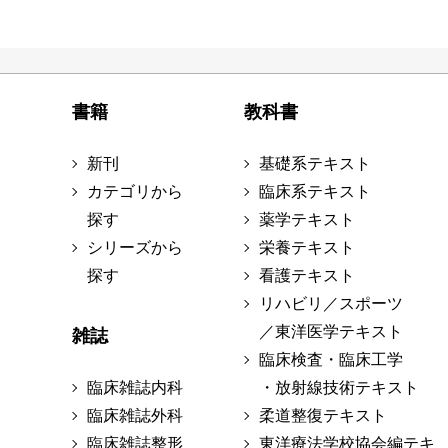
書籍
教科書
新刊
基礎系テキスト
カテゴリから
臨床系テキスト
探す
薬学テキスト
シリーズから
栄養テキスト
探す
看護テキスト
リハビリ／スポーツ
／東洋医学テキスト
雑誌
臨床検査・臨床工学
臨床雑誌内科
・放射線技術テキスト
臨床雑誌外科
柔道整復テキスト
臨床雑誌整形
東洋療法学校協会編テキ