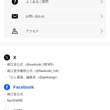
よくあるご質問
お問い合わせ
アクセス
X
・南江堂公式（@nankodo_NEWS）
・南江堂洋書部公式（@Nankodo_Intl）
・『がん看護』編集室（@gankango）
Facebook
・南江堂公式
・NurSHARE