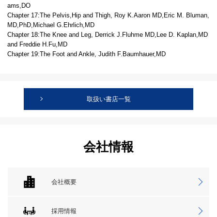
ams,DO
Chapter 17:The Pelvis,Hip and Thigh, Roy K.Aaron MD,Eric M. Bluman,
MD,PhD,Michael G.Ehrlich,MD
Chapter 18:The Knee and Leg, Derrick J.Fluhme MD,Lee D. Kaplan,MD
and Freddie H.Fu,MD
Chapter 19:The Foot and Ankle, Judith F.Baumhauer,MD
取扱い書店一覧
会社情報
会社概要
採用情報