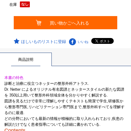
在庫
ほしいものリストに登録
いいね
商品説明
本書の特色
診断と治療に役立つネッターの整形外科アトラス.
Dr. Netter によるオリジナル有名図譜とネッタースタイルの新たな図譜
を 350以上用いて整形外科領域全体を分かりやすく解説する.
図譜を見るだけで非常に理解しやすくテキストも簡潔で学生,研修医か
ら整形専門医,リハビリテーション専門医まで,整形外科すべてを理解す
るのに最適.
どの分野においても最新の情報が積極的に取り入れられており,疾患の
解説だけでなく患者指導についても詳細に書かれている.
Contents