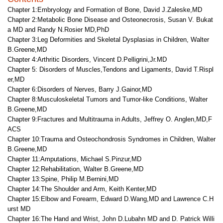
Chapter 1:Embryology and Formation of Bone, David J.Zaleske,MD
Chapter 2:Metabolic Bone Disease and Osteonecrosis, Susan V. Bukat
a MD and Randy N.Rosier MD,PhD
Chapter 3:Leg Deformities and Skeletal Dysplasias in Children, Walter
B.Greene,MD
Chapter 4:Arthritic Disorders, Vincent D.Pelligrini,Jr.MD
Chapter 5: Disorders of Muscles,Tendons and Ligaments, David T.Rispl
er,MD
Chapter 6:Disorders of Nerves, Barry J.Gainor,MD
Chapter 8:Musculoskeletal Tumors and Tumor-like Conditions, Walter
B.Greene,MD
Chapter 9:Fractures and Multitrauma in Adults, Jeffrey O. Anglen,MD,F
ACS
Chapter 10:Trauma and Osteochondrosis Syndromes in Children, Walter
B.Greene,MD
Chapter 11:Amputations, Michael S.Pinzur,MD
Chapter 12:Rehabilitation, Walter B.Greene,MD
Chapter 13:Spine, Philip M.Bernini,MD
Chapter 14:The Shoulder and Arm, Keith Kenter,MD
Chapter 15:Elbow and Forearm, Edward D.Wang,MD and Lawrence C.H
urst MD
Chapter 16:The Hand and Wrist, John D.Lubahn MD and D. Patrick Willi