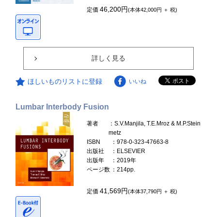
46,200円
定価
(本体42,000円 ＋ 税)
詳しく見る
ほしいものリストに登録
いいね
Lumbar Interbody Fusion
著者
：S.V.Manjila, T.E.Mroz & M.P.Stein
metz
ISBN
：978-0-323-47663-8
出版社
：ELSEVIER
出版年
：2019年
ページ数
：214pp.
41,569円
定価
(本体37,790円 ＋ 税)