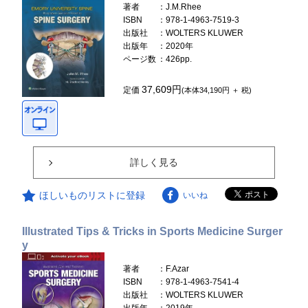
著者
：J.M.Rhee
ISBN
：978-1-4963-7519-3
出版社
：WOLTERS KLUWER
出版年
：2020年
ページ数
：426pp.
37,609円
定価
(本体34,190円 ＋ 税)
詳しく見る
ほしいものリストに登録
いいね
Illustrated Tips & Tricks in Sports Medicine Surger
y
著者
：F.Azar
ISBN
：978-1-4963-7541-4
出版社
：WOLTERS KLUWER
出版年
：2019年