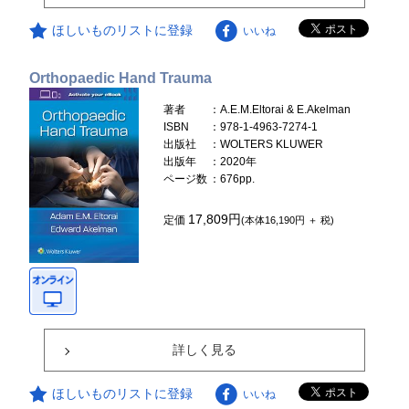
ほしいものリストに登録
いいね
Orthopaedic Hand Trauma
著者
：A.E.M.Eltorai & E.Akelman
ISBN
：978-1-4963-7274-1
出版社
：WOLTERS KLUWER
出版年
：2020年
ページ数
：676pp.
17,809円
定価
(本体16,190円 ＋ 税)
詳しく見る
ほしいものリストに登録
いいね