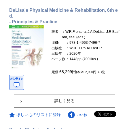
DeLisa's Physical Medicine & Rehabilitation, 6th e
d.
- Principles & Practice
著者
：W.R.Frontera, J.A.DeLisa, J.R.Basf
ord, et al.(eds.)
ISBN
：978-1-4963-7496-7
出版社
：WOLTERS KLUWER
出版年
：2020年
ページ数
：1448pp.(700illus.)
68,299円
定価
(本体62,090円 ＋ 税)
詳しく見る
ほしいものリストに登録
いいね