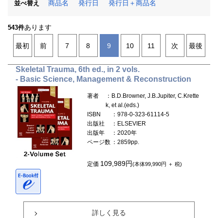
商品名
発行日
発行日＋商品名
並べ替え
あります
543件
最初
前
7
8
9
10
11
次
最後
Skeletal Trauma, 6th ed., in 2 vols.
- Basic Science, Management & Reconstruction
著者
：B.D.Browner, J.B.Jupiter, C.Krette
k, et al.(eds.)
ISBN
：978-0-323-61114-5
出版社
：ELSEVIER
出版年
：2020年
ページ数
：2859pp.
109,989円
定価
(本体99,990円 ＋ 税)
詳しく見る