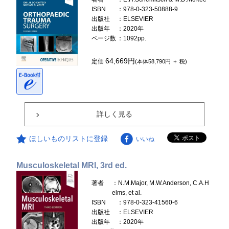
ISBN
：978-0-323-50888-9
出版社
：ELSEVIER
出版年
：2020年
ページ数
：1092pp.
64,669円
定価
(本体58,790円 ＋ 税)
詳しく見る
ほしいものリストに登録
いいね
Musculoskeletal MRI, 3rd ed.
著者
：N.M.Major, M.W.Anderson, C.A.H
elms, et al.
ISBN
：978-0-323-41560-6
出版社
：ELSEVIER
出版年
：2020年