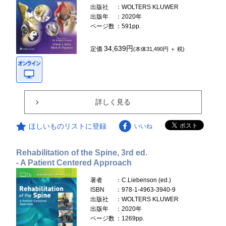
出版社
：WOLTERS KLUWER
出版年
：2020年
ページ数
：591pp.
34,639円
定価
(本体31,490円 ＋ 税)
詳しく見る
ほしいものリストに登録
いいね
Rehabilitation of the Spine, 3rd ed.
- A Patient Centered Approach
著者
：C.Liebenson (ed.)
ISBN
：978-1-4963-3940-9
出版社
：WOLTERS KLUWER
出版年
：2020年
ページ数
：1269pp.