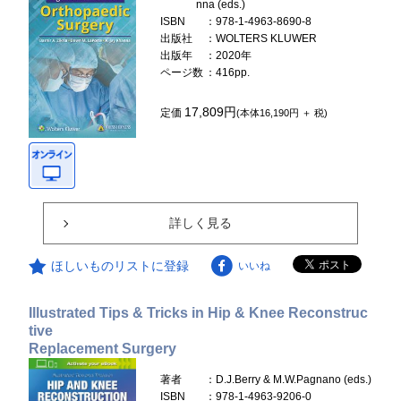
nna (eds.)
ISBN
：978-1-4963-8690-8
出版社
：WOLTERS KLUWER
出版年
：2020年
ページ数
：416pp.
17,809円
定価
(本体16,190円 ＋ 税)
詳しく見る
ほしいものリストに登録
いいね
Illustrated Tips & Tricks in Hip & Knee Reconstruc
tive
Replacement Surgery
著者
：D.J.Berry & M.W.Pagnano (eds.)
ISBN
：978-1-4963-9206-0