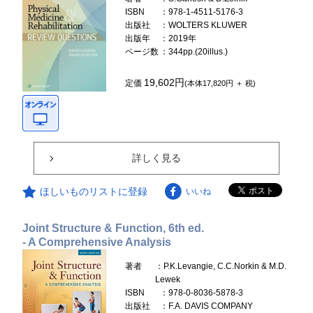
ISBN
：978-1-4511-5176-3
出版社
：WOLTERS KLUWER
出版年
：2019年
ページ数
：344pp.(20illus.)
19,602円
定価
(本体17,820円 ＋ 税)
詳しく見る
ほしいものリストに登録
いいね
Joint Structure & Function, 6th ed.
- A Comprehensive Analysis
著者
：P.K.Levangie, C.C.Norkin & M.D.
Lewek
ISBN
：978-0-8036-5878-3
出版社
：F.A. DAVIS COMPANY