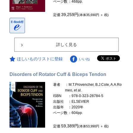
ページ数
：468pp.
39,259円
定価
(本体35,690円 ＋ 税)
詳しく見る
ほしいものリストに登録
いいね
Disorders of Rotator Cuff & Biceps Tendon
著者
：M.T.Provencher, B.J.Cole, A.A.Ro
meo, et al.
ISBN
：978-0-323-28784-5
出版社
：ELSEVIER
出版年
：2020年
ページ数
：604pp.
59,389円
定価
(本体53,990円 ＋ 税)