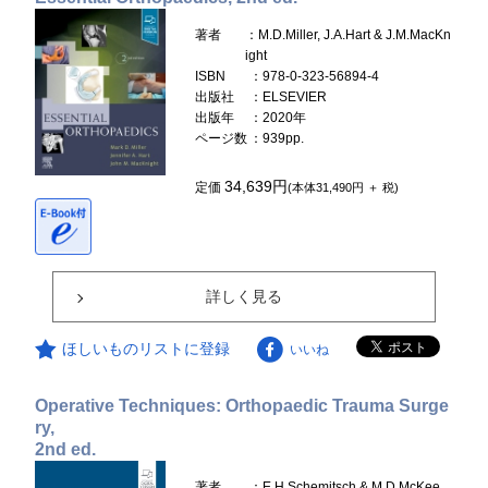
著者
：M.D.Miller, J.A.Hart & J.M.MacKn
ight
ISBN
：978-0-323-56894-4
出版社
：ELSEVIER
出版年
：2020年
ページ数
：939pp.
34,639円
定価
(本体31,490円 ＋ 税)
詳しく見る
ほしいものリストに登録
いいね
Operative Techniques: Orthopaedic Trauma Surge
ry,
2nd ed.
著者
：E.H.Schemitsch & M.D.McKee