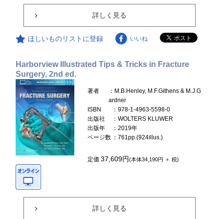
詳しく見る
ほしいものリストに登録
いいね
Harborview Illustrated Tips & Tricks in Fracture
Surgery, 2nd ed.
著者
：M.B.Henley, M.F.Githens & M.J.G
ardner
ISBN
：978-1-4963-5598-0
出版社
：WOLTERS KLUWER
出版年
：2019年
ページ数
：761pp.(924illus.)
37,609円
定価
(本体34,190円 ＋ 税)
詳しく見る