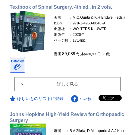
Textbook of Spinal Surgery, 4th ed., in 2 vols.
著者
：M.C.Gupta & K.H.Bridwell (eds.)
ISBN
：978-1-4963-8648-9
出版社
：WOLTERS KLUWER
出版年
：2020年
ページ数
：1714pp.
89,089円
定価
(本体80,990円 ＋ 税)
詳しく見る
ほしいものリストに登録
いいね
Johns Hopkins High-Yield Review for Orthopaedic
Surgery
著者
：B.A.Zikria, D.M.Laporte & A.J.Kha