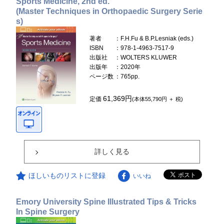
Sports Medicine, 2nd ed.
(Master Techniques in Orthopaedic Surgery Serie
s)
著者
：F.H.Fu & B.P.Lesniak (eds.)
ISBN
：978-1-4963-7517-9
出版社
：WOLTERS KLUWER
出版年
：2020年
ページ数
：765pp.
61,369円
定価
(本体55,790円 ＋ 税)
詳しく見る
ほしいものリストに登録
いいね
Emory University Spine Illustrated Tips & Tricks
In Spine Surgery