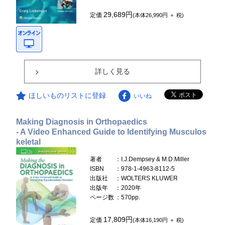
29,689円
定価
(本体26,990円 ＋ 税)
詳しく見る
ほしいものリストに登録
いいね
Making Diagnosis in Orthopaedics
- A Video Enhanced Guide to Identifying Musculos
keletal
著者
：I.J.Dempsey & M.D.Miller
ISBN
：978-1-4963-8112-5
出版社
：WOLTERS KLUWER
出版年
：2020年
ページ数
：570pp.
17,809円
定価
(本体16,190円 ＋ 税)