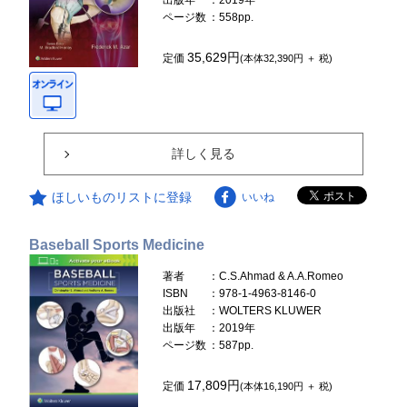
ページ数
：558pp.
35,629円
定価
(本体32,390円 ＋ 税)
詳しく見る
ほしいものリストに登録
いいね
Baseball Sports Medicine
著者
：C.S.Ahmad & A.A.Romeo
ISBN
：978-1-4963-8146-0
出版社
：WOLTERS KLUWER
出版年
：2019年
ページ数
：587pp.
17,809円
定価
(本体16,190円 ＋ 税)