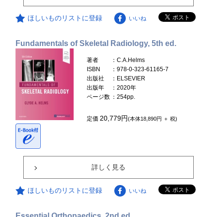
ほしいものリストに登録
いいね
Fundamentals of Skeletal Radiology, 5th ed.
著者
：C.A.Helms
ISBN
：978-0-323-61165-7
出版社
：ELSEVIER
出版年
：2020年
ページ数
：254pp.
20,779円
定価
(本体18,890円 ＋ 税)
詳しく見る
ほしいものリストに登録
いいね
Essential Orthopaedics, 2nd ed.