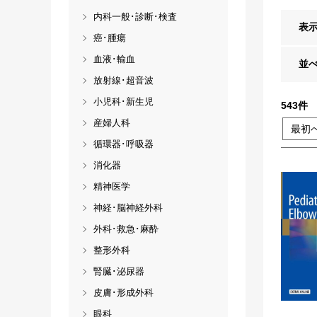
内科一般･診断･検査
表
癌･腫瘍
血液･輸血
並
放射線･超音波
小児科･新生児
543
件
産婦人科
最初
循環器･呼吸器
消化器
精神医学
神経･脳神経外科
外科･救急･麻酔
整形外科
腎臓･泌尿器
皮膚･形成外科
眼科