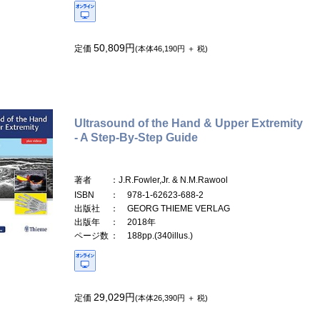
50,809円
定価
(本体46,190円 ＋ 税)
Ultrasound of the Hand & Upper Extremity
- A Step-By-Step Guide
著者
：J.R.Fowler,Jr. & N.M.Rawool
ISBN
： 978-1-62623-688-2
出版社
： GEORG THIEME VERLAG
出版年
： 2018年
ページ数
： 188pp.(340illus.)
29,029円
定価
(本体26,390円 ＋ 税)