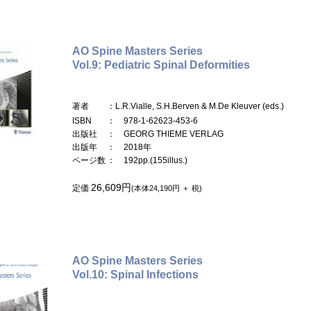
AO Spine Masters Series
Vol.9: Pediatric Spinal Deformities
著者
：L.R.Vialle, S.H.Berven & M.De Kleuver (eds.)
ISBN
： 978-1-62623-453-6
出版社
： GEORG THIEME VERLAG
出版年
： 2018年
ページ数
： 192pp.(155illus.)
26,609円
定価
(本体24,190円 ＋ 税)
AO Spine Masters Series
Vol.10: Spinal Infections