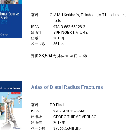
著者
：G.M.M.J.Kerkhoffs, F.Haddad, M.T.Hirschmann, et
al.(eds
ISBN
： 978-3-662-56126-3
出版社
： SPRINGER NATURE
出版年
： 2018年
ページ数
： 361pp.
33,594円
定価
(本体30,540円 ＋ 税)
Atlas of Distal Radius Fractures
著者
：F.D.Pinal
ISBN
： 978-1-62623-679-0
出版社
： GEORG THIEME VERLAG
出版年
： 2018年
ページ数
： 373pp.(684illus.)