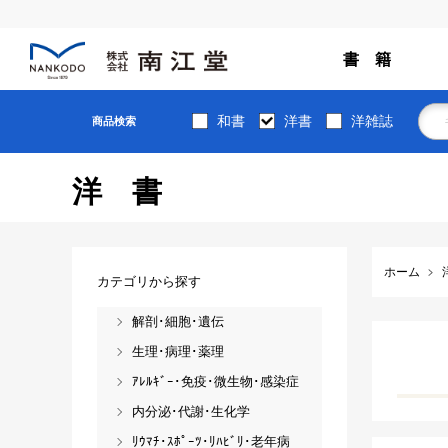
書 籍
和書
洋書
洋雑誌
商品検索
洋書
ホーム
カテゴリから探す
解剖･細胞･遺伝
生理･病理･薬理
ｱﾚﾙｷﾞｰ･免疫･微生物･感染症
内分泌･代謝･生化学
ﾘｳﾏﾁ･ｽﾎﾟｰﾂ･ﾘﾊﾋﾞﾘ･老年病