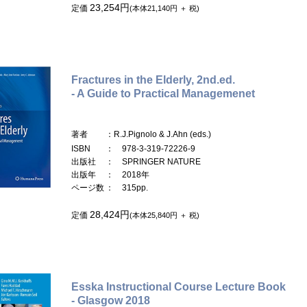
23,254円
定価
(本体21,140円 ＋ 税)
Fractures in the Elderly, 2nd.ed.
- A Guide to Practical Managemenet
著者
：R.J.Pignolo & J.Ahn (eds.)
ISBN
： 978-3-319-72226-9
出版社
： SPRINGER NATURE
出版年
： 2018年
ページ数
： 315pp.
28,424円
定価
(本体25,840円 ＋ 税)
Esska Instructional Course Lecture Book
- Glasgow 2018