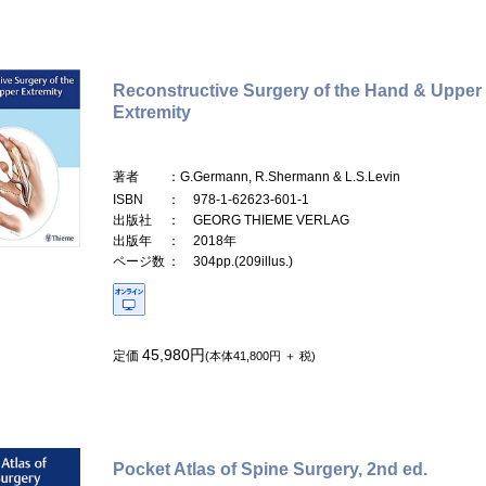
Reconstructive Surgery of the Hand & Upper
Extremity
著者
：G.Germann, R.Shermann & L.S.Levin
ISBN
： 978-1-62623-601-1
出版社
： GEORG THIEME VERLAG
出版年
： 2018年
ページ数
： 304pp.(209illus.)
45,980円
定価
(本体41,800円 ＋ 税)
Pocket Atlas of Spine Surgery, 2nd ed.