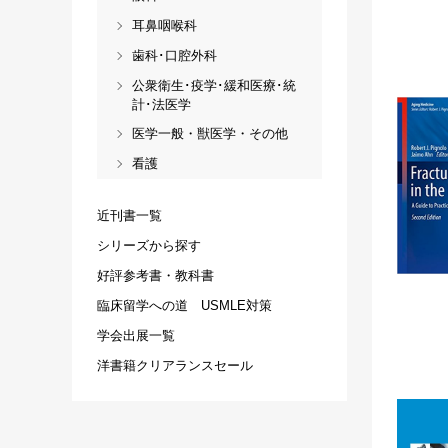
耳鼻咽喉科
歯科･口腔外科
公衆衛生･疫学･緩和医療･統
計･法医学
医学一般・獣医学・その他
看護
近刊書一覧
シリーズから探す
好評参考書・教科書
臨床留学への道 USMLE対策
学会出展一覧
洋書籍クリアランスセール