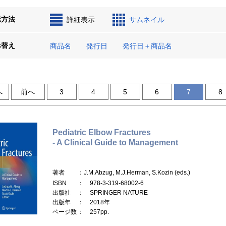
示方法
詳細表示
サムネイル
べ替え
商品名
発行日
発行日＋商品名
へ
前へ
3
4
5
6
7
8
Pediatric Elbow Fractures
- A Clinical Guide to Management
著者
：J.M.Abzug, M.J.Herman, S.Kozin (eds.)
ISBN
： 978-3-319-68002-6
出版社
： SPRINGER NATURE
出版年
： 2018年
ページ数
： 257pp.