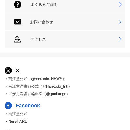
よくあるご質問
お問い合わせ
アクセス
X
・南江堂公式（@nankodo_NEWS）
・南江堂洋書部公式（@Nankodo_Intl）
・『がん看護』編集室（@gankango）
Facebook
・南江堂公式
・NurSHARE