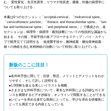
む． 変性変化，先天性異常，リウマチ性疾患，腫瘍，外傷の病理学に
ついても取り上げる．
本書は6つのセクション（「occipital-cervical」「midcervical spine」
「cervicothoracic junction」「thoracic and thoracolumbar spine」「lum
bar and lumbosacral spine」「and peripheral nerve」）で構成され，各
セクションは，病理学・病因学・鑑別診断についての包括的な議論から
始まる． その後，手術手技の各アプローチをステップ・バイ・ステッ
プで順序立てて説明する． 低侵襲手技や，腕神経叢・腰仙骨神経叢・
個々の神経を含む末梢神経の治療について特別に取り上げている．
新版のここに注目！
●各外科手技に関して，症状，禁忌，メリットとデメリットをわか
りやすく，そして詳しく説明する
●1,000枚を超える美しいイラストを掲載
●さまざまな外科手技について，著名な外科医による詳細なガイダ
ンスを展開するビデオ抄録を，オンラインで閲覧することができる
●レビューを求める多忙な医師にとっても，学びを求める研修医に
とっても満足できる内容となっている