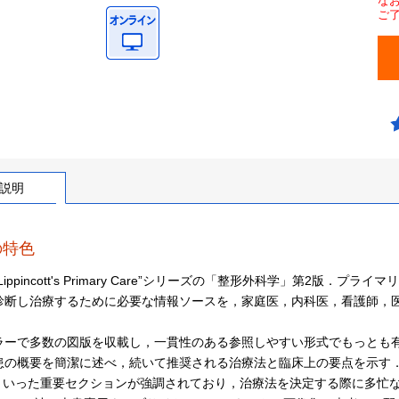
な
ご
説明
の特色
Lippincott's Primary Care”シリーズの「整形外科学」第2
診断し治療するために必要な情報ソースを，家庭医，内科医，看護師，
．
ラーで多数の図版を収載し，一貫性のある参照しやすい形式でもっとも
概要を簡潔に述べ，続いて推奨される治療法と臨床上の要点を示す．“Clinical Poin
er”といった重要セクションが強調されており，治療法を決定する際に多