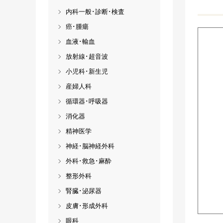
内科一般･診断･検査
癌･腫瘍
血液･輸血
放射線･超音波
小児科･新生児
産婦人科
循環器･呼吸器
消化器
精神医学
神経･脳神経外科
外科･救急･麻酔
整形外科
腎臓･泌尿器
皮膚･形成外科
眼科