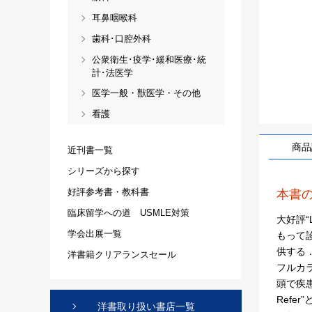
耳鼻咽喉科
歯科･口腔外科
公衆衛生･疫学･緩和医療･統
計･法医学
医学一般・獣医学・その他
看護
商品
近刊書一覧
シリーズから探す
好評参考書・教科書
本書
臨床留学への道 USMLE対策
大好評“
学会出展一覧
もって
供する
洋書籍クリアランスセール
フルカ
頭で疾患の
Ref
洋書取り扱い書店一覧