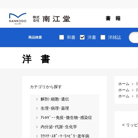
書 籍
和書
洋書
洋雑誌
商品検索
洋書
ホーム
カテゴリから探す
ホーム
ホーム
解剖･細胞･遺伝
生理･病理･薬理
ｱﾚﾙｷﾞｰ･免疫･微生物･感染症
< リッ
内分泌･代謝･生化学
ﾘｳﾏﾁ･ｽﾎﾟｰﾂ･ﾘﾊﾋﾞﾘ･老年病