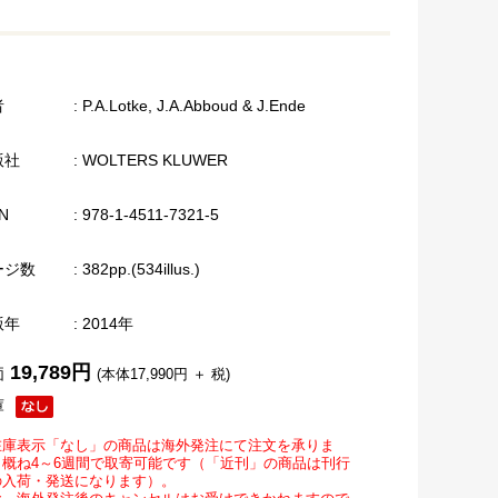
者
: P.A.Lotke, J.A.Abboud & J.Ende
版社
: WOLTERS KLUWER
N
: 978-1-4511-7321-5
ージ数
: 382pp.(534illus.)
版年
: 2014年
19,789円
価
(本体17,990円 ＋ 税)
庫
在庫表示「なし」の商品は海外発注にて注文を承りま
。概ね4～6週間で取寄可能です（「近刊」の商品は刊行
の入荷・発送になります）。