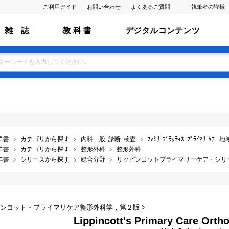
ご利用ガイド
お問い合わせ
よくあるご質問
執筆者の皆様
雑 誌
教 科 書
デジタルコンテンツ
洋書
カテゴリから探す
内科一般･診断･検査
ﾌｧﾐﾘｰﾌﾟﾗｸﾃｨｽ･ﾌﾟﾗｲﾏﾘｰｹｱ･
洋書
カテゴリから探す
整形外科
整形外科
洋書
シリーズから探す
総合分野
リッピンコットプライマリーケア・シリ
ピンコット・プライマリケア整形外科学，第２版 >
Lippincott's Primary Care Ortho