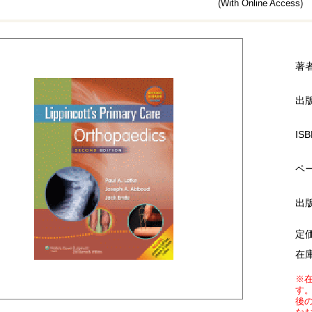
(With Online Access)
著
出
ISB
ペ
出
定
在
※
す
後