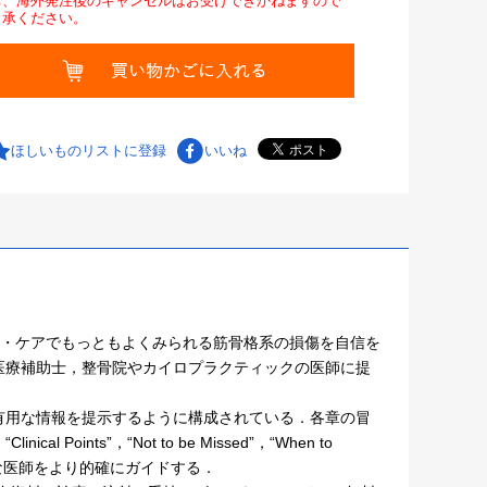
お、海外発注後のキャンセルはお受けできかねますので
了承ください。
ほしいものリストに登録
いいね
版．プライマリ・ケアでもっともよくみられる筋骨格系の損傷を自信を
医療補助士，整骨院やカイロプラクティックの医師に提
有用な情報を提示するように構成されている．各章の冒
ts”，“Not to be Missed”，“When to
忙な医師をより的確にガイドする．