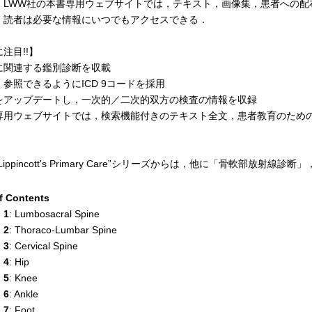
，LWW社の本書専用ウェブサイトでは，テキスト，画像集，患者への配
，読者は必要な情報にいつでもアクセスできる．
注目!!】
に関連する鑑別診断を収載
参照できるようにICD 9コードを採用
をアップデートし，一次的／二次的双方の検査の情報を収録
専用ウェブサイトでは，検索機能付きのテキスト全文，患者教育のため
Lippincott's Primary Care”シリーズからは，他に「骨軟部
f Contents
 1
: Lumbosacral Spine
 2
: Thoraco-Lumbar Spine
 3
: Cervical Spine
 4
: Hip
 5
: Knee
 6
: Ankle
 7
: Foot