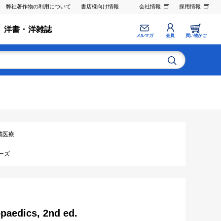
弊社著作物の利用について
書店様向け情報
会社情報
採用情報
洋書・洋雑誌
メルマガ
会員
買い物かご
 地域医療
ーズ
paedics, 2nd ed.