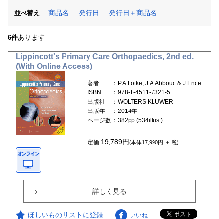
商品名
発行日
発行日＋商品名
並べ替え
あります
6件
Lippincott's Primary Care Orthopaedics, 2nd ed.
(With Online Access)
著者
：P.A.Lotke, J.A.Abboud & J.Ende
ISBN
：978-1-4511-7321-5
出版社
：WOLTERS KLUWER
出版年
：2014年
ページ数
：382pp.(534illus.)
19,789円
定価
(本体17,990円 ＋ 税)
詳しく見る
ほしいものリストに登録
いいね