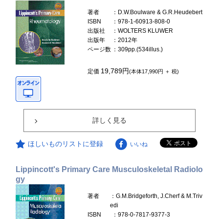
著者
：D.W.Boulware & G.R.Heudebert
ISBN
：978-1-60913-808-0
出版社
：WOLTERS KLUWER
出版年
：2012年
ページ数
：309pp.(534illus.)
19,789円
定価
(本体17,990円 ＋ 税)
詳しく見る
ほしいものリストに登録
いいね
Lippincott's Primary Care Musculoskeletal Radiolo
gy
著者
：G.M.Bridgeforth, J.Cherf & M.Triv
edi
ISBN
：978-0-7817-9377-3