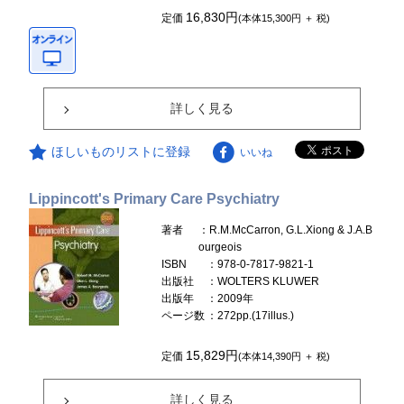
16,830円
定価
(本体15,300円 ＋ 税)
詳しく見る
ほしいものリストに登録
いいね
Lippincott's Primary Care Psychiatry
著者
：R.M.McCarron, G.L.Xiong & J.A.B
ourgeois
ISBN
：978-0-7817-9821-1
出版社
：WOLTERS KLUWER
出版年
：2009年
ページ数
：272pp.(17illus.)
15,829円
定価
(本体14,390円 ＋ 税)
詳しく見る