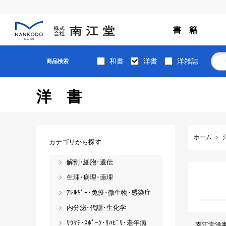
書 籍
和書
洋書
洋雑誌
商品検索
洋書
ホーム
カテゴリから探す
解剖･細胞･遺伝
生理･病理･薬理
ｱﾚﾙｷﾞｰ･免疫･微生物･感染症
内分泌･代謝･生化学
ﾘｳﾏﾁ･ｽﾎﾟｰﾂ･ﾘﾊﾋﾞﾘ･老年病
南江堂洋