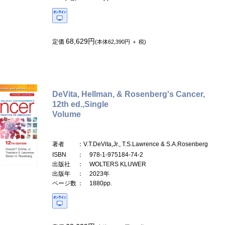
68,629円
定価
(本体62,390円 ＋ 税)
DeVita, Hellman, & Rosenberg's Cancer,
12th ed.,Single
Volume
著者
：V.T.DeVita,Jr., T.S.Lawrence & S.A.Rosenberg
ISBN
： 978-1-975184-74-2
出版社
： WOLTERS KLUWER
出版年
： 2023年
ページ数
： 1880pp.