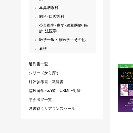
耳鼻咽喉科
歯科･口腔外科
公衆衛生･疫学･緩和医療･統
計･法医学
医学一般・獣医学・その他
看護
近刊書一覧
シリーズから探す
好評参考書・教科書
臨床留学への道 USMLE対策
学会出展一覧
洋書籍クリアランスセール