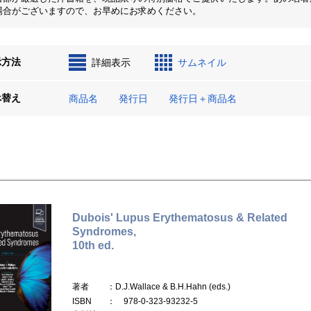
場合がございますので、お早めにお求めください。
示方法
詳細表示
サムネイル
べ替え
商品名
発行日
発行日＋商品名
Dubois' Lupus Erythematosus & Related
Syndromes,
10th ed.
著者
：D.J.Wallace & B.H.Hahn (eds.)
ISBN
： 978-0-323-93232-5