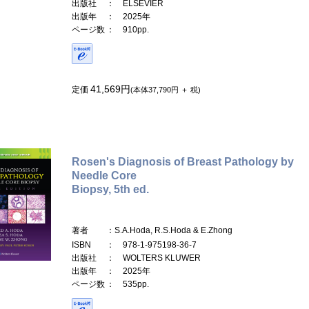
出版社
： ELSEVIER
出版年
： 2025年
ページ数
： 910pp.
41,569円
定価
(本体37,790円 ＋ 税)
Rosen's Diagnosis of Breast Pathology by
Needle Core
Biopsy, 5th ed.
著者
：S.A.Hoda, R.S.Hoda & E.Zhong
ISBN
： 978-1-975198-36-7
出版社
： WOLTERS KLUWER
出版年
： 2025年
ページ数
： 535pp.