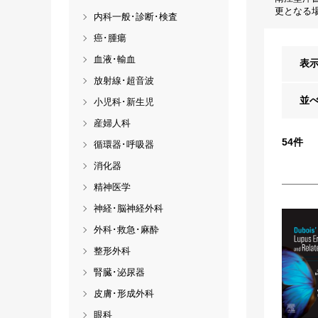
更となる
内科一般･診断･検査
癌･腫瘍
血液･輸血
表
放射線･超音波
並
小児科･新生児
産婦人科
54
件
循環器･呼吸器
消化器
精神医学
神経･脳神経外科
外科･救急･麻酔
整形外科
腎臓･泌尿器
皮膚･形成外科
眼科