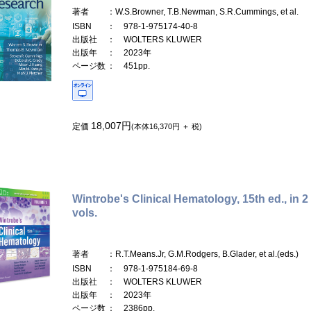
著者
：W.S.Browner, T.B.Newman, S.R.Cummings, et al.
ISBN
： 978-1-975174-40-8
出版社
： WOLTERS KLUWER
出版年
： 2023年
ページ数
： 451pp.
18,007円
定価
(本体16,370円 ＋ 税)
Wintrobe's Clinical Hematology, 15th ed., in 2
vols.
著者
：R.T.Means.Jr, G.M.Rodgers, B.Glader, et al.(eds.)
ISBN
： 978-1-975184-69-8
出版社
： WOLTERS KLUWER
出版年
： 2023年
ページ数
： 2386pp.