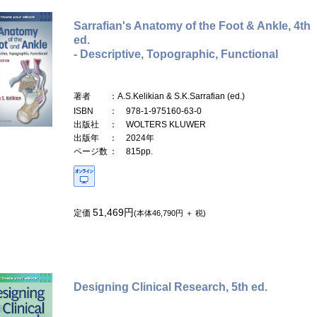
Sarrafian's Anatomy of the Foot & Ankle, 4th
ed.
- Descriptive, Topographic, Functional
著者
：A.S.Kelikian & S.K.Sarrafian (ed.)
ISBN
： 978-1-975160-63-0
出版社
： WOLTERS KLUWER
出版年
： 2024年
ページ数
： 815pp.
51,469円
定価
(本体46,790円 ＋ 税)
Designing Clinical Research, 5th ed.