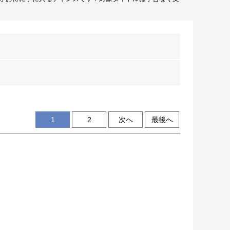
1
2
次へ
最後へ