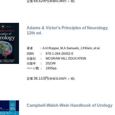
68,629円
定価
(本体62,390円 ＋ 税)
Adams & Victor's Principles of Neurology,
12th ed.
著者
：A.H.Ropper, M.A.Samuels, J.P.Klein, et al.
ISBN
： 978-1-264-26452-0
出版社
： MCGRAW HILL EDUCATION
出版年
： 2023年
ページ数
： 1605pp.
36,113円
定価
(本体32,830円 ＋ 税)
Campbell-Walsh-Wein Handbook of Urology