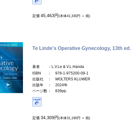
45,463円
定価
(本体41,330円 ＋ 税)
Te Linde's Operative Gynecology, 13th ed.
著者
：L.V.Le & V.L.Handa
ISBN
： 978-1-975200-09-1
出版社
： WOLTERS KLUWER
出版年
： 2024年
ページ数
： 839pp.
34,309円
定価
(本体31,190円 ＋ 税)