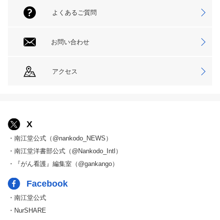
よくあるご質問
お問い合わせ
アクセス
X
・南江堂公式（@nankodo_NEWS）
・南江堂洋書部公式（@Nankodo_Intl）
・『がん看護』編集室（@gankango）
Facebook
・南江堂公式
・NurSHARE