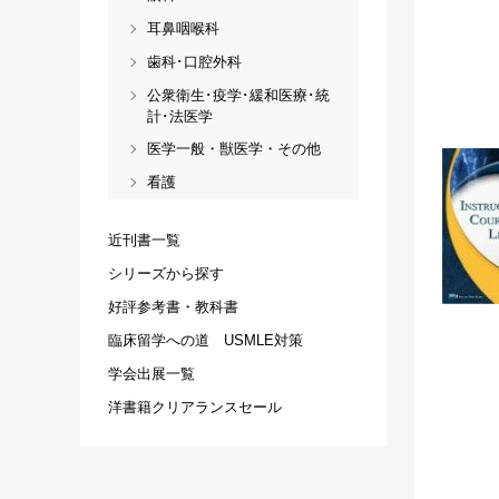
耳鼻咽喉科
歯科･口腔外科
公衆衛生･疫学･緩和医療･統
計･法医学
医学一般・獣医学・その他
看護
近刊書一覧
シリーズから探す
好評参考書・教科書
臨床留学への道 USMLE対策
学会出展一覧
洋書籍クリアランスセール