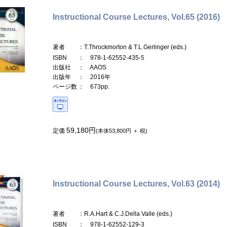
Instructional Course Lectures, Vol.65 (2016)
著者
：T.Throckmorton & T.L.Gerlinger (eds.)
ISBN
： 978-1-62552-435-5
出版社
： AAOS
出版年
： 2016年
ページ数
： 673pp.
59,180円
定価
(本体53,800円 ＋ 税)
Instructional Course Lectures, Vol.63 (2014)
著者
：R.A.Hart & C.J.Della Valle (eds.)
ISBN
： 978-1-62552-129-3