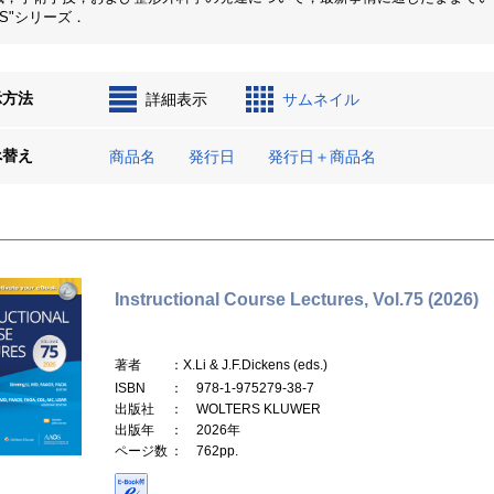
ES"シリーズ．
示方法
詳細表示
サムネイル
べ替え
商品名
発行日
発行日＋商品名
Instructional Course Lectures, Vol.75 (2026)
著者
：X.Li & J.F.Dickens (eds.)
ISBN
： 978-1-975279-38-7
出版社
： WOLTERS KLUWER
出版年
： 2026年
ページ数
： 762pp.