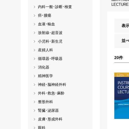
LECTUR
内科一般･診断･検査
癌･腫瘍
血液･輸血
表
放射線･超音波
並
小児科･新生児
産婦人科
20
件
循環器･呼吸器
消化器
精神医学
神経･脳神経外科
外科･救急･麻酔
整形外科
腎臓･泌尿器
皮膚･形成外科
眼科