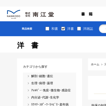
書 籍
和書
洋書
洋雑誌
商品検索
洋書
ホーム
カテゴリから探す
解剖･細胞･遺伝
生理･病理･薬理
ｱﾚﾙｷﾞｰ･免疫･微生物･感染症
内分泌･代謝･生化学
ﾘｳﾏﾁ･ｽﾎﾟｰﾂ･ﾘﾊﾋﾞﾘ･老年病
臨床の知識