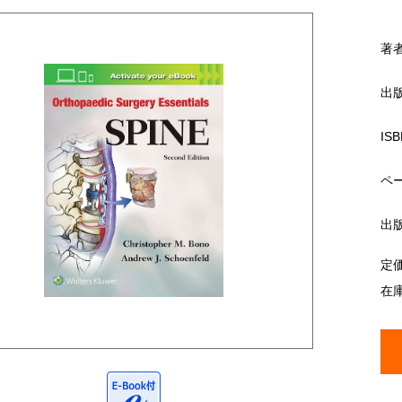
著
出
ISB
ペ
出
定
在