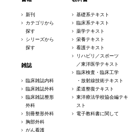
新刊
基礎系テキスト
カテゴリから
臨床系テキスト
探す
薬学テキスト
シリーズから
栄養テキスト
探す
看護テキスト
リハビリ／スポーツ
／東洋医学テキスト
雑誌
臨床検査・臨床工学
臨床雑誌内科
・放射線技術テキスト
臨床雑誌外科
柔道整復テキスト
臨床雑誌整形
東洋療法学校協会編テキ
外科
スト
別冊整形外科
電子教科書に関して
胸部外科
がん看護