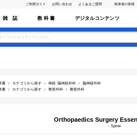
ご利用ガイド
お問い合わせ
よくあるご質問
執筆者の皆様
雑 誌
教 科 書
デジタルコンテンツ
洋書
カテゴリから探す
神経･脳神経外科
脳神経外科
洋書
カテゴリから探す
整形外科
整形外科
Orthopaedics Surgery Essent
- Spine