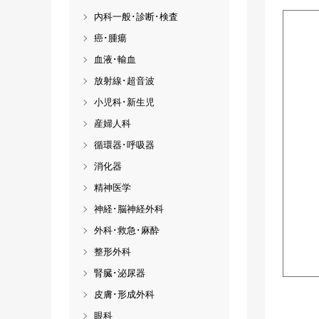
内科一般･診断･検査
癌･腫瘍
血液･輸血
放射線･超音波
小児科･新生児
産婦人科
循環器･呼吸器
消化器
精神医学
神経･脳神経外科
外科･救急･麻酔
整形外科
腎臓･泌尿器
皮膚･形成外科
眼科