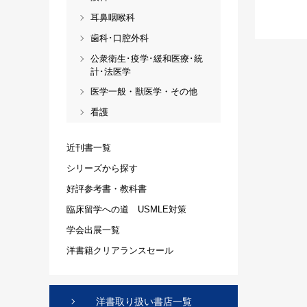
耳鼻咽喉科
歯科･口腔外科
公衆衛生･疫学･緩和医療･統
計･法医学
医学一般・獣医学・その他
看護
近刊書一覧
シリーズから探す
好評参考書・教科書
臨床留学への道 USMLE対策
学会出展一覧
洋書籍クリアランスセール
洋書取り扱い書店一覧