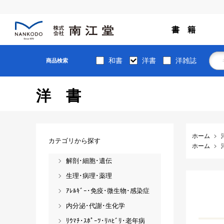
書 籍
和書
洋書
洋雑誌
商品検索
洋書
ホーム
カテゴリから探す
ホーム
解剖･細胞･遺伝
生理･病理･薬理
ｱﾚﾙｷﾞｰ･免疫･微生物･感染症
内分泌･代謝･生化学
ﾘｳﾏﾁ･ｽﾎﾟｰﾂ･ﾘﾊﾋﾞﾘ･老年病