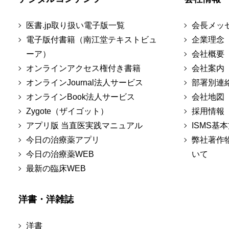
医書.jp取り扱い電子版一覧
会長メッ
電子版付書籍（南江堂テキストビュ
企業理念
ーア）
会社概要
オンラインアクセス権付き書籍
会社案内
オンラインJournal法人サービス
部署別連
オンラインBook法人サービス
会社地図
Zygote（ザイゴット）
採用情報
アプリ版 当直医実践マニュアル
ISMS基
今日の治療薬アプリ
弊社著作
今日の治療薬WEB
いて
最新の臨床WEB
洋書・洋雑誌
洋書