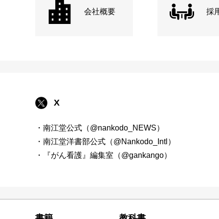
会社概要
採
X
・南江堂公式（@nankodo_NEWS）
・南江堂洋書部公式（@Nankodo_Intl）
・『がん看護』編集室（@gankango）
書籍
教科書