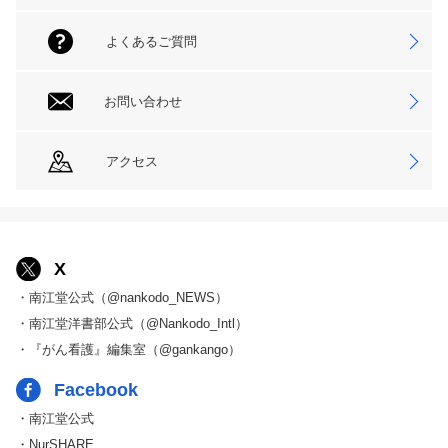
よくあるご質問
お問い合わせ
アクセス
X
・南江堂公式（@nankodo_NEWS）
・南江堂洋書部公式（@Nankodo_Intl）
・『がん看護』編集室（@gankango）
Facebook
・南江堂公式
・NurSHARE