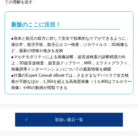
ての理解を促す．
新版のここに注目！
●母体と胎児の双方に対して安全で効果的なケアができるように，
遺伝学，胎児手術，胎児心エコー検査，ジカウイルス，3D画像な
ど，最新の情報や進歩を反映
●マルチモダリティによる画像診断，超音波検査の診断精度の向
上，3D超音波検査，超音波ドップラー，MRI，エラストグラフィ，
画像誘導インターベンションについての最新情報を網羅
●付属のExpert Consult eBookでは，さまざまなデバイスで全文検
索が可能なほか，1,350を超える高画質画像（うち400はフルカラー
画像）や85の動画が閲覧できる
取扱い書店一覧