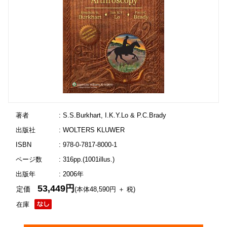
著者
: S.S.Burkhart, I.K.Y.Lo & P.C.Brady
出版社
: WOLTERS KLUWER
ISBN
: 978-0-7817-8000-1
ページ数
: 316pp.(1001illus.)
出版年
: 2006年
53,449円
定価
(本体48,590円 ＋ 税)
在庫