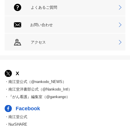
よくあるご質問
お問い合わせ
アクセス
X
・南江堂公式（@nankodo_NEWS）
・南江堂洋書部公式（@Nankodo_Intl）
・『がん看護』編集室（@gankango）
Facebook
・南江堂公式
・NurSHARE