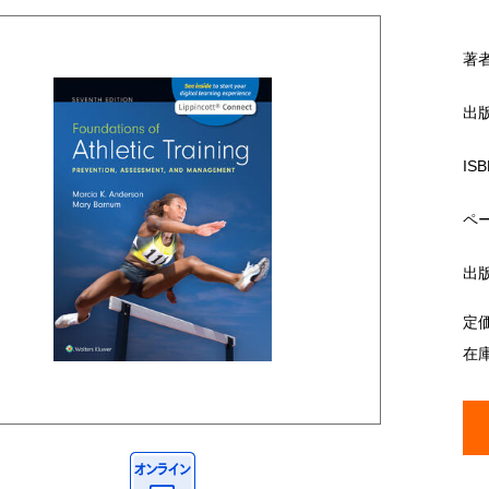
著
出
ISB
ペ
出
定
在