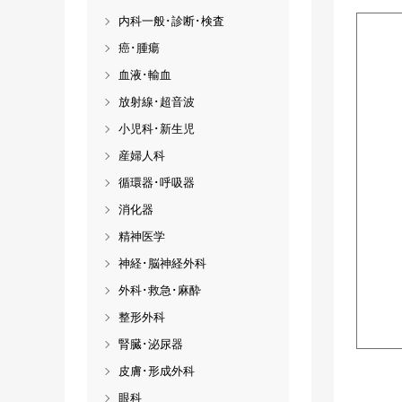
内科一般･診断･検査
癌･腫瘍
血液･輸血
放射線･超音波
小児科･新生児
産婦人科
循環器･呼吸器
消化器
精神医学
神経･脳神経外科
外科･救急･麻酔
整形外科
腎臓･泌尿器
皮膚･形成外科
眼科