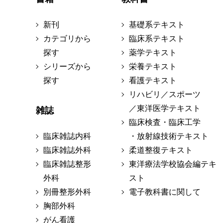
新刊
基礎系テキスト
カテゴリから
臨床系テキスト
探す
薬学テキスト
シリーズから
栄養テキスト
探す
看護テキスト
リハビリ／スポーツ
／東洋医学テキスト
雑誌
臨床検査・臨床工学
臨床雑誌内科
・放射線技術テキスト
臨床雑誌外科
柔道整復テキスト
臨床雑誌整形
東洋療法学校協会編テキ
外科
スト
別冊整形外科
電子教科書に関して
胸部外科
がん看護