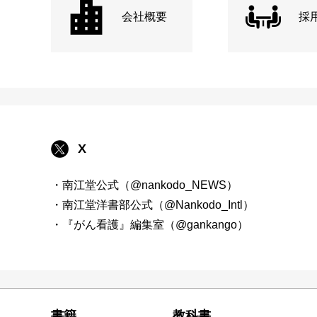
会社概要
採
X
・南江堂公式（@nankodo_NEWS）
・南江堂洋書部公式（@Nankodo_Intl）
・『がん看護』編集室（@gankango）
書籍
教科書