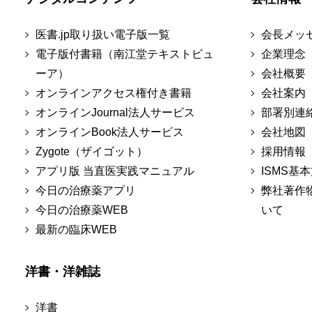
医書.jp取り扱い電子版一覧
会長メッ
電子版付書籍（南江堂テキストビュ
企業理念
ーア）
会社概要
オンラインアクセス権付き書籍
会社案内
オンラインJournal法人サービス
部署別連
オンラインBook法人サービス
会社地図
Zygote（ザイゴット）
採用情報
アプリ版 当直医実践マニュアル
ISMS基
今日の治療薬アプリ
弊社著作
今日の治療薬WEB
いて
最新の臨床WEB
洋書・洋雑誌
洋書