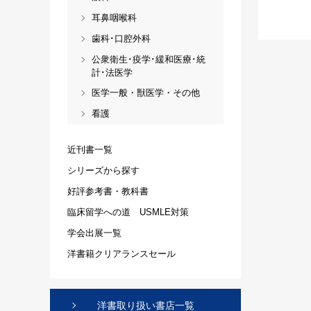
耳鼻咽喉科
歯科･口腔外科
公衆衛生･疫学･緩和医療･統
計･法医学
医学一般・獣医学・その他
看護
近刊書一覧
シリーズから探す
好評参考書・教科書
臨床留学への道 USMLE対策
学会出展一覧
洋書籍クリアランスセール
洋書取り扱い書店一覧