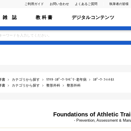
ご利用ガイド
お問い合わせ
よくあるご質問
執筆者の皆様
雑 誌
教 科 書
デジタルコンテンツ
洋書
カテゴリから探す
ﾘｳﾏﾁ･ｽﾎﾟｰﾂ･ﾘﾊﾋﾞﾘ･老年病
ｽﾎﾟｰﾂ･ﾌｨｯﾄﾈｽ
洋書
カテゴリから探す
整形外科
整形外科
Foundations of Athletic Trai
- Prevention, Assessment & Ma