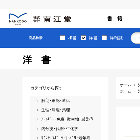
書 籍
和書
洋書
洋雑誌
商品検索
洋書
ホーム
カテゴリから探す
ホーム
解剖･細胞･遺伝
生理･病理･薬理
ｱﾚﾙｷﾞｰ･免疫･微生物･感染症
内分泌･代謝･生化学
ﾘｳﾏﾁ･ｽﾎﾟｰﾂ･ﾘﾊﾋﾞﾘ･老年病