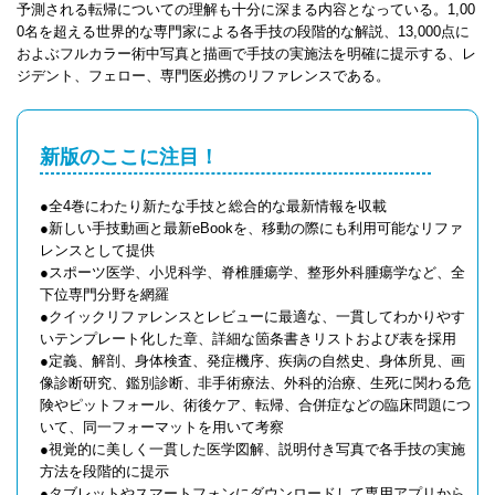
予測される転帰についての理解も十分に深まる内容となっている。1,00
0名を超える世界的な専門家による各手技の段階的な解説、13,000点に
およぶフルカラー術中写真と描画で手技の実施法を明確に提示する、レ
ジデント、フェロー、専門医必携のリファレンスである。
新版のここに注目！
●全4巻にわたり新たな手技と総合的な最新情報を収載
●新しい手技動画と最新eBookを、移動の際にも利用可能なリファ
レンスとして提供
●スポーツ医学、小児科学、脊椎腫瘍学、整形外科腫瘍学など、全
下位専門分野を網羅
●クイックリファレンスとレビューに最適な、一貫してわかりやす
いテンプレート化した章、詳細な箇条書きリストおよび表を採用
●定義、解剖、身体検査、発症機序、疾病の自然史、身体所見、画
像診断研究、鑑別診断、非手術療法、外科的治療、生死に関わる危
険やピットフォール、術後ケア、転帰、合併症などの臨床問題につ
いて、同一フォーマットを用いて考察
●視覚的に美しく一貫した医学図解、説明付き写真で各手技の実施
方法を段階的に提示
●タブレットやスマートフォンにダウンロードして専用アプリから