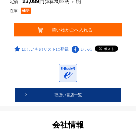
23,089円
定価
(本体20,990円 ＋ 税)
在庫
ほしいものリストに登録
いいね
取扱い書店一覧
会社情報