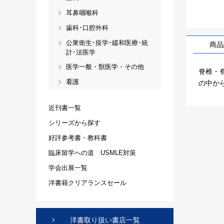
耳鼻咽喉科
歯科･口腔外科
公衆衛生･疫学･緩和医療･統
商品
計･法医学
医学一般・獣医学・その他
脊椎・
看護
の中か
近刊書一覧
シリーズから探す
好評参考書・教科書
臨床留学への道 USMLE対策
学会出展一覧
洋書籍クリアランスセール
洋書取り扱い書店一覧