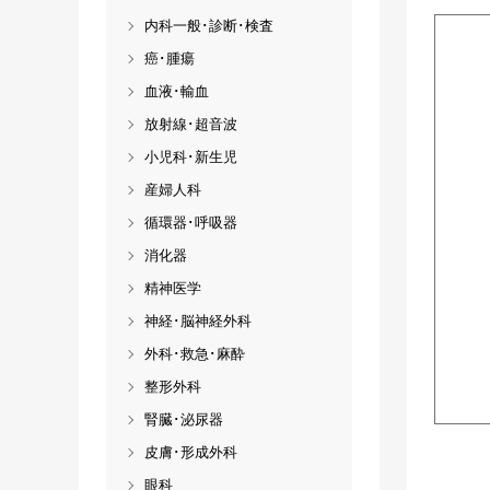
内科一般･診断･検査
癌･腫瘍
血液･輸血
放射線･超音波
小児科･新生児
産婦人科
循環器･呼吸器
消化器
精神医学
神経･脳神経外科
外科･救急･麻酔
整形外科
腎臓･泌尿器
皮膚･形成外科
眼科