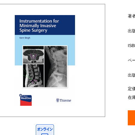
著
出
ISB
ペ
出
定
在