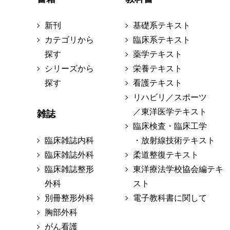
新刊
基礎系テキスト
カテゴリから
臨床系テキスト
探す
薬学テキスト
シリーズから
栄養テキスト
探す
看護テキスト
リハビリ／スポーツ
／東洋医学テキスト
雑誌
臨床検査・臨床工学
臨床雑誌内科
・放射線技術テキスト
臨床雑誌外科
柔道整復テキスト
臨床雑誌整形
東洋療法学校協会編テキ
外科
スト
別冊整形外科
電子教科書に関して
胸部外科
がん看護