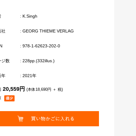
者
: K.Singh
版社
: GEORG THIEME VERLAG
N
: 978-1-62623-202-0
ージ数
: 228pp.(332illus.)
版年
: 2021年
20,559円
価
(本体18,690円 ＋ 税)
庫