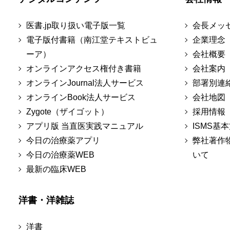
医書.jp取り扱い電子版一覧
会長メッ
電子版付書籍（南江堂テキストビュ
企業理念
ーア）
会社概要
オンラインアクセス権付き書籍
会社案内
オンラインJournal法人サービス
部署別連
オンラインBook法人サービス
会社地図
Zygote（ザイゴット）
採用情報
アプリ版 当直医実践マニュアル
ISMS基
今日の治療薬アプリ
弊社著作
今日の治療薬WEB
いて
最新の臨床WEB
洋書・洋雑誌
洋書