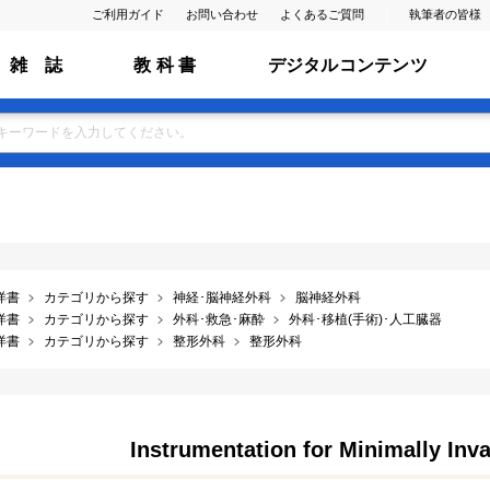
ご利用ガイド
お問い合わせ
よくあるご質問
執筆者の皆様
雑 誌
教 科 書
デジタルコンテンツ
洋書
カテゴリから探す
神経･脳神経外科
脳神経外科
洋書
カテゴリから探す
外科･救急･麻酔
外科･移植(手術)･人工臓器
洋書
カテゴリから探す
整形外科
整形外科
Instrumentation for Minimally Inv