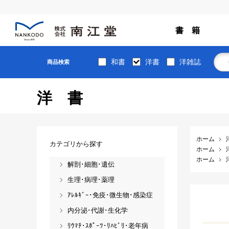
書 籍
和書
洋書
洋雑誌
商品検索
洋書
ホーム
カテゴリから探す
ホーム
ホーム
解剖･細胞･遺伝
生理･病理･薬理
ｱﾚﾙｷﾞｰ･免疫･微生物･感染症
内分泌･代謝･生化学
ﾘｳﾏﾁ･ｽﾎﾟｰﾂ･ﾘﾊﾋﾞﾘ･老年病