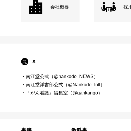
会社概要
採
X
・南江堂公式（@nankodo_NEWS）
・南江堂洋書部公式（@Nankodo_Intl）
・『がん看護』編集室（@gankango）
書籍
教科書