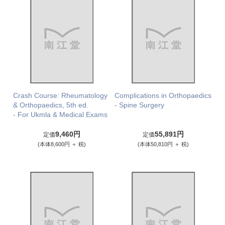
Crash Course: Rheumatology
Complications in Orthopaedics
& Orthopaedics, 5th ed.
- Spine Surgery
- For Ukmla & Medical Exams
9,460円
55,891円
定価
定価
(本体8,600円 ＋ 税)
(本体50,810円 ＋ 税)