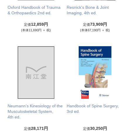
Oxford Handbook of Trauma
Resnick's Bone & Joint
& Orthopaedics 2nd ed.
Imaging, 4th ed.
12,859円
73,909円
定価
定価
(本体11,690円 ＋ 税)
(本体67,190円 ＋ 税)
Neumann's Kinesiology of the
Handbook of Spine Surgery,
Musculoskeletal System,
3rd ed.
4th ed.
28,171円
30,250円
定価
定価