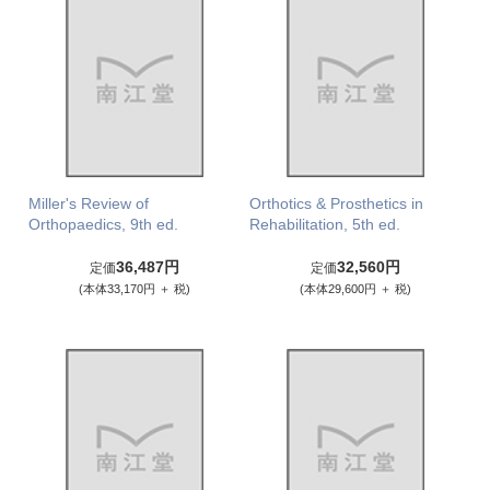
Miller's Review of
Orthotics & Prosthetics in
Orthopaedics, 9th ed.
Rehabilitation, 5th ed.
36,487円
32,560円
定価
定価
(本体33,170円 ＋ 税)
(本体29,600円 ＋ 税)