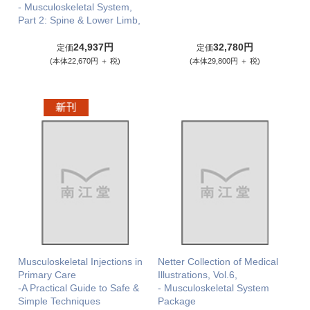
- Musculoskeletal System,
Part 2: Spine & Lower Limb,
24,937円
32,780円
定価
定価
(本体22,670円 ＋ 税)
(本体29,800円 ＋ 税)
Musculoskeletal Injections in
Netter Collection of Medical
Primary Care
Illustrations, Vol.6,
-A Practical Guide to Safe &
- Musculoskeletal System
Simple Techniques
Package