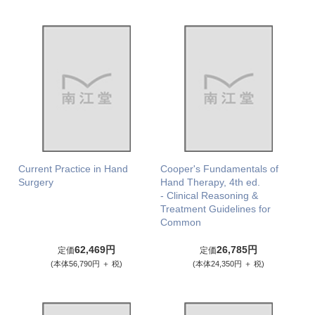
Current Practice in Hand
Cooper's Fundamentals of
Surgery
Hand Therapy, 4th ed.
- Clinical Reasoning &
Treatment Guidelines for
Common
62,469円
26,785円
定価
定価
(本体56,790円 ＋ 税)
(本体24,350円 ＋ 税)