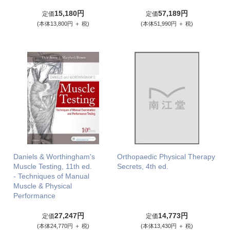
15,180円
57,189円
定価
定価
(本体13,800円 ＋ 税)
(本体51,990円 ＋ 税)
Daniels & Worthingham's
Orthopaedic Physical Therapy
Muscle Testing, 11th ed.
Secrets, 4th ed.
- Techniques of Manual
Muscle & Physical
Performance
27,247円
14,773円
定価
定価
(本体24,770円 ＋ 税)
(本体13,430円 ＋ 税)