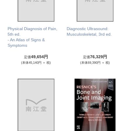
Physical Diagnosis of Pain,
Diagnostic Ultrasound:
5th ed.
Musculoskeletal, 3rd ed.
- An Atlas of Signs &
Symptoms
49,654円
76,329円
定価
定価
(本体45,140円 ＋ 税)
(本体69,390円 ＋ 税)