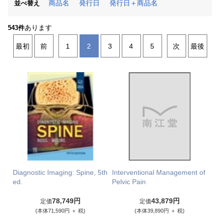
商品名
発行日
発行日＋商品名
並べ替え
あります
543件
最初
前
1
2
3
4
5
次
最後
Diagnostic Imaging: Spine, 5th
Interventional Management of
ed.
Pelvic Pain
78,749円
43,879円
定価
定価
(本体71,590円 ＋ 税)
(本体39,890円 ＋ 税)