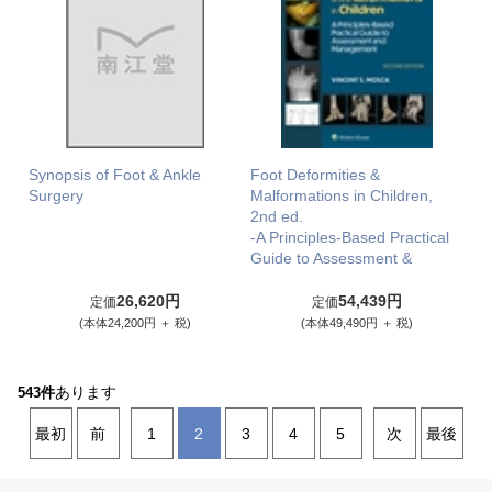
Synopsis of Foot & Ankle
Foot Deformities &
Surgery
Malformations in Children,
2nd ed.
-A Principles-Based Practical
Guide to Assessment &
26,620円
54,439円
定価
定価
(本体24,200円 ＋ 税)
(本体49,490円 ＋ 税)
あります
543件
最初
前
1
2
3
4
5
次
最後