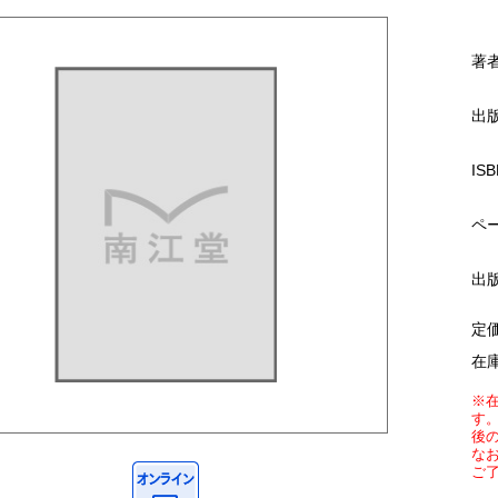
著
出
ISB
ペ
出
定
在
※
す
後
な
ご