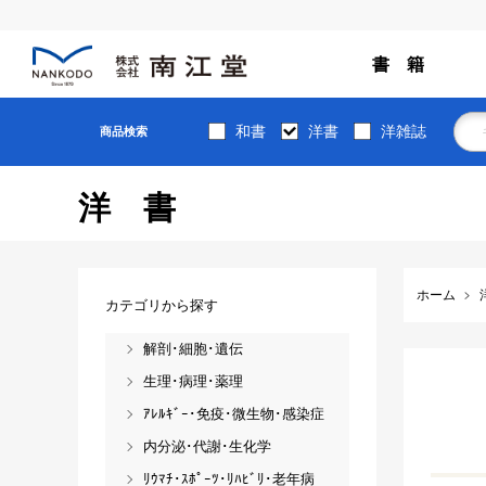
書 籍
和書
洋書
洋雑誌
商品検索
洋書
ホーム
カテゴリから探す
解剖･細胞･遺伝
生理･病理･薬理
ｱﾚﾙｷﾞｰ･免疫･微生物･感染症
内分泌･代謝･生化学
ﾘｳﾏﾁ･ｽﾎﾟｰﾂ･ﾘﾊﾋﾞﾘ･老年病