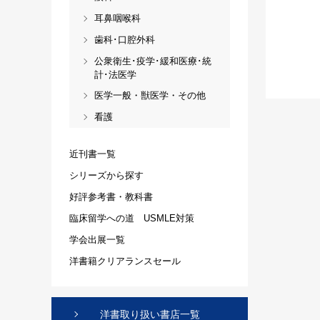
耳鼻咽喉科
歯科･口腔外科
公衆衛生･疫学･緩和医療･統
計･法医学
医学一般・獣医学・その他
看護
近刊書一覧
シリーズから探す
好評参考書・教科書
臨床留学への道 USMLE対策
学会出展一覧
洋書籍クリアランスセール
洋書取り扱い書店一覧