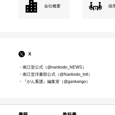
会社概要
採
X
・南江堂公式（@nankodo_NEWS）
・南江堂洋書部公式（@Nankodo_Intl）
・『がん看護』編集室（@gankango）
書籍
教科書