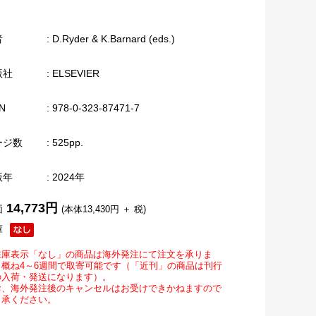
者
: D.Ryder & K.Barnard (eds.)
版社
: ELSEVIER
N
: 978-0-323-87471-7
ージ数
: 525pp.
版年
: 2024年
14,773円
価
(本体13,430円 ＋ 税)
庫
在庫表示「なし」の商品は海外発注にて注文を承りま
。概ね4～6週間で取寄可能です（「近刊」の商品は刊行
の入荷・発送になります）。
お、海外発注後のキャンセルはお受けできかねますので
了承ください。