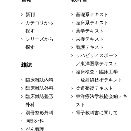
新刊
基礎系テキスト
カテゴリから
臨床系テキスト
探す
薬学テキスト
シリーズから
栄養テキスト
探す
看護テキスト
リハビリ／スポーツ
／東洋医学テキスト
雑誌
臨床検査・臨床工学
臨床雑誌内科
・放射線技術テキスト
臨床雑誌外科
柔道整復テキスト
臨床雑誌整形
東洋療法学校協会編テキ
外科
スト
別冊整形外科
電子教科書に関して
胸部外科
がん看護