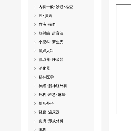
内科一般･診断･検査
癌･腫瘍
血液･輸血
放射線･超音波
小児科･新生児
産婦人科
循環器･呼吸器
消化器
精神医学
神経･脳神経外科
外科･救急･麻酔
整形外科
腎臓･泌尿器
皮膚･形成外科
眼科