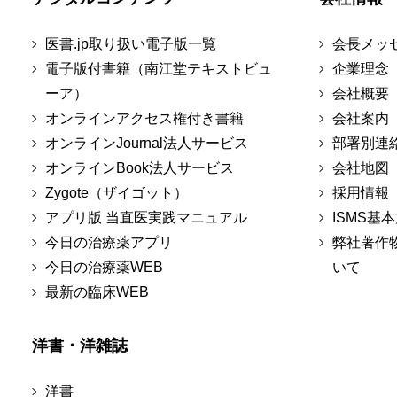
医書.jp取り扱い電子版一覧
会長メッ
電子版付書籍（南江堂テキストビュ
企業理念
ーア）
会社概要
オンラインアクセス権付き書籍
会社案内
オンラインJournal法人サービス
部署別連
オンラインBook法人サービス
会社地図
Zygote（ザイゴット）
採用情報
アプリ版 当直医実践マニュアル
ISMS基
今日の治療薬アプリ
弊社著作
今日の治療薬WEB
いて
最新の臨床WEB
洋書・洋雑誌
洋書