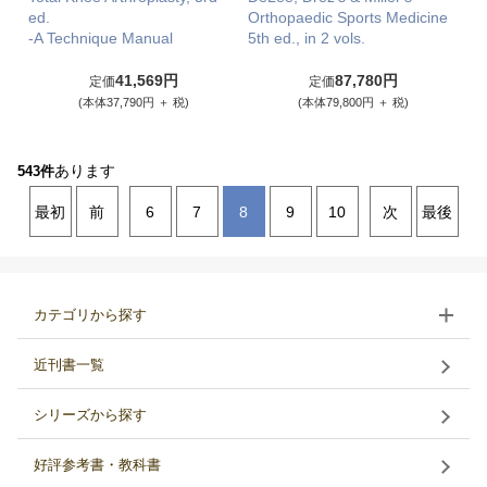
ed.
Orthopaedic Sports Medicine
-A Technique Manual
5th ed., in 2 vols.
41,569円
87,780円
定価
定価
(本体37,790円 ＋ 税)
(本体79,800円 ＋ 税)
あります
543件
最初
前
6
7
8
9
10
次
最後
カテゴリから探す
近刊書一覧
シリーズから探す
好評参考書・教科書