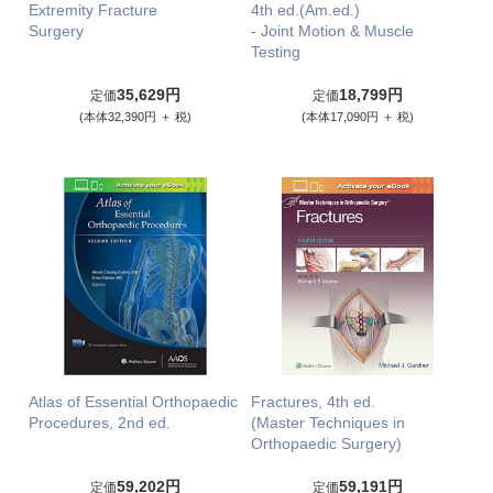
Extremity Fracture
4th ed.(Am.ed.)
Surgery
- Joint Motion & Muscle
Testing
35,629円
18,799円
定価
定価
(本体32,390円 ＋ 税)
(本体17,090円 ＋ 税)
Atlas of Essential Orthopaedic
Fractures, 4th ed.
Procedures, 2nd ed.
(Master Techniques in
Orthopaedic Surgery)
59,202円
59,191円
定価
定価