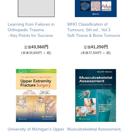
Learning from Failures in
WHO Classification of
Orthopedic Trauma
Tumours, 5th ed., Vol.3
- Key Points for Success
Soft Tissue & Bone Tumours
43,560円
41,250円
定価
定価
(本体39,600円 ＋ 税)
(本体37,500円 ＋ 税)
University of Michigan's Upper
Musculoskeletal Assessment,