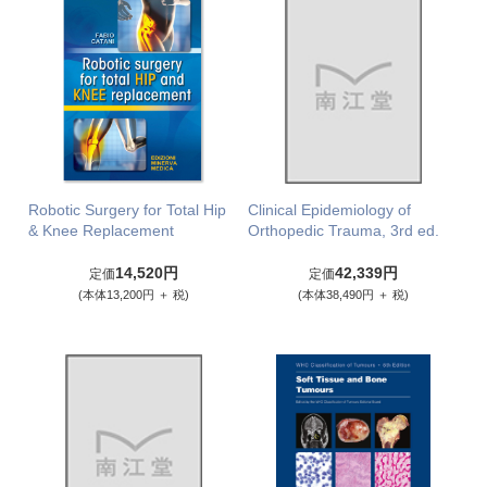
Robotic Surgery for Total Hip
Clinical Epidemiology of
& Knee Replacement
Orthopedic Trauma, 3rd ed.
14,520円
42,339円
定価
定価
(本体13,200円 ＋ 税)
(本体38,490円 ＋ 税)