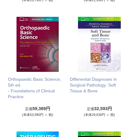
(本体19,790円 ＋ 税)
(本体21,990円 ＋ 税)
Orthopaedic Basic Science,
Differential Diagnoses in
5th ed.
Surgical Pathology: Soft
- Foundations of Clinical
Tissue & Bone
Practice
59,389円
32,593円
定価
定価
(本体53,990円 ＋ 税)
(本体29,630円 ＋ 税)