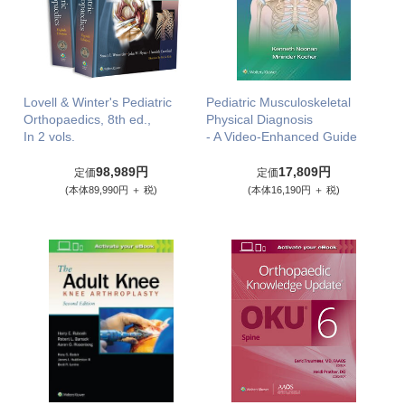
Lovell & Winter's Pediatric
Pediatric Musculoskeletal
Orthopaedics, 8th ed.,
Physical Diagnosis
In 2 vols.
- A Video-Enhanced Guide
98,989円
17,809円
定価
定価
(本体89,990円 ＋ 税)
(本体16,190円 ＋ 税)