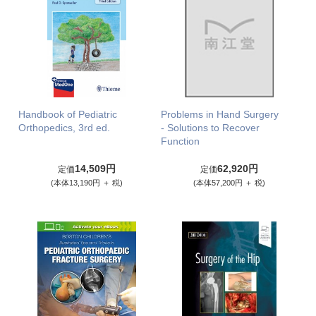
Handbook of Pediatric
Problems in Hand Surgery
Orthopedics, 3rd ed.
- Solutions to Recover
Function
14,509円
62,920円
定価
定価
(本体13,190円 ＋ 税)
(本体57,200円 ＋ 税)