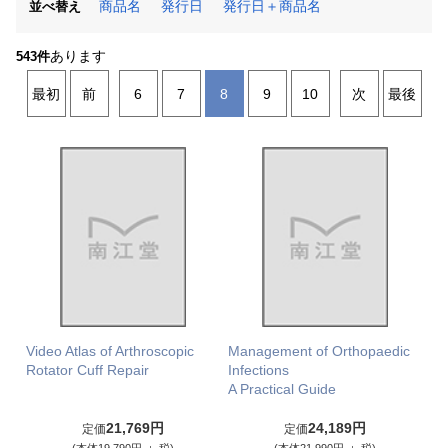
商品名
発行日
発行日＋商品名
並べ替え
あります
543件
最初
前
6
7
8
9
10
次
最後
Video Atlas of Arthroscopic
Management of Orthopaedic
Rotator Cuff Repair
Infections
A Practical Guide
21,769円
24,189円
定価
定価