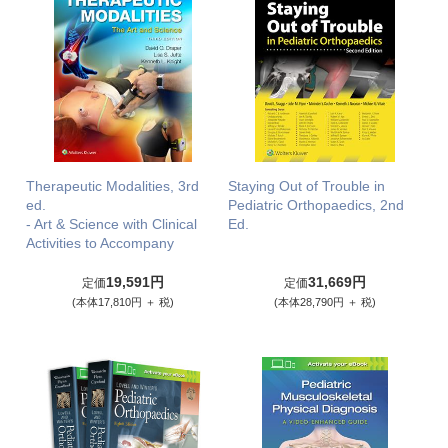
Therapeutic Modalities, 3rd
Staying Out of Trouble in
ed.
Pediatric Orthopaedics, 2nd
- Art & Science with Clinical
Ed.
Activities to Accompany
19,591円
31,669円
定価
定価
(本体17,810円 ＋ 税)
(本体28,790円 ＋ 税)