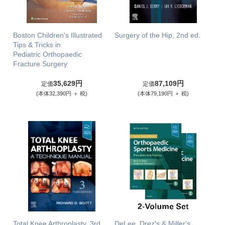
Boston Children's Illustrated
Surgery of the Hip, 2nd ed.
Tips & Tricks in
Pediatric Orthopaedic
Fracture Surgery
35,629円
87,109円
定価
定価
(本体32,390円 ＋ 税)
(本体79,190円 ＋ 税)
Total Knee Arthroplasty, 3rd
DeLee, Drez's & Miller's