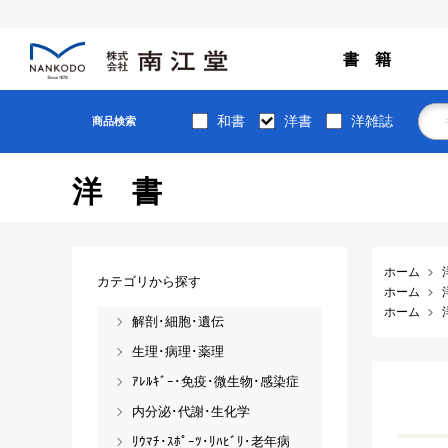
書 籍
和書
洋書
洋雑誌
商品検索
洋書
ホーム
カテゴリから探す
ホーム
ホーム
解剖･細胞･遺伝
生理･病理･薬理
ｱﾚﾙｷﾞｰ･免疫･微生物･感染症
内分泌･代謝･生化学
ﾘｳﾏﾁ･ｽﾎﾟｰﾂ･ﾘﾊﾋﾞﾘ･老年病