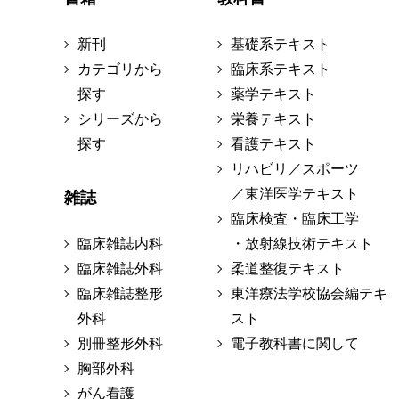
新刊
基礎系テキスト
カテゴリから
臨床系テキスト
探す
薬学テキスト
シリーズから
栄養テキスト
探す
看護テキスト
リハビリ／スポーツ
／東洋医学テキスト
雑誌
臨床検査・臨床工学
臨床雑誌内科
・放射線技術テキスト
臨床雑誌外科
柔道整復テキスト
臨床雑誌整形
東洋療法学校協会編テキ
外科
スト
別冊整形外科
電子教科書に関して
胸部外科
がん看護