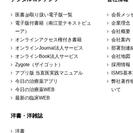
医書.jp取り扱い電子版一覧
会長メッ
電子版付書籍（南江堂テキストビュ
企業理念
ーア）
会社概要
オンラインアクセス権付き書籍
会社案内
オンラインJournal法人サービス
部署別連
オンラインBook法人サービス
会社地図
Zygote（ザイゴット）
採用情報
アプリ版 当直医実践マニュアル
ISMS基
今日の治療薬アプリ
弊社著作
今日の治療薬WEB
いて
最新の臨床WEB
洋書・洋雑誌
洋書