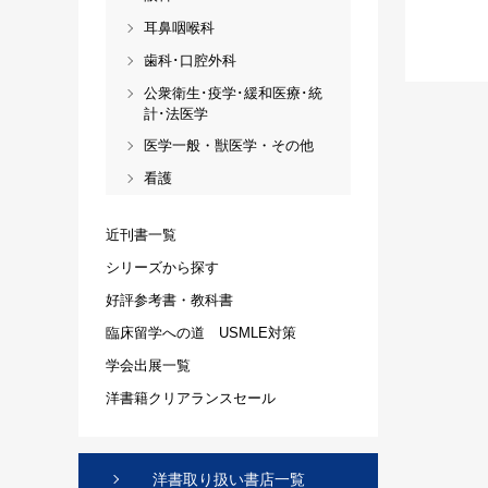
耳鼻咽喉科
歯科･口腔外科
公衆衛生･疫学･緩和医療･統
計･法医学
医学一般・獣医学・その他
看護
近刊書一覧
シリーズから探す
好評参考書・教科書
臨床留学への道 USMLE対策
学会出展一覧
洋書籍クリアランスセール
洋書取り扱い書店一覧