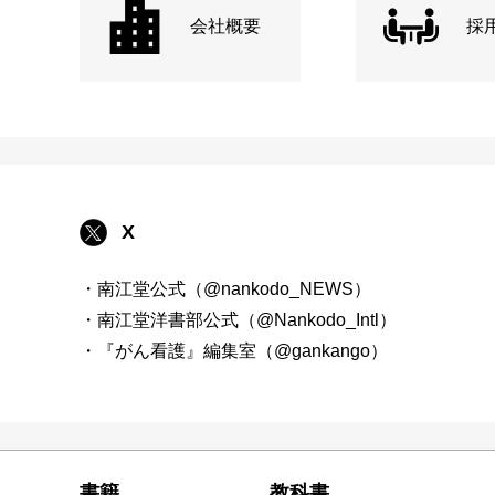
会社概要
採
X
・南江堂公式（@nankodo_NEWS）
・南江堂洋書部公式（@Nankodo_Intl）
・『がん看護』編集室（@gankango）
書籍
教科書