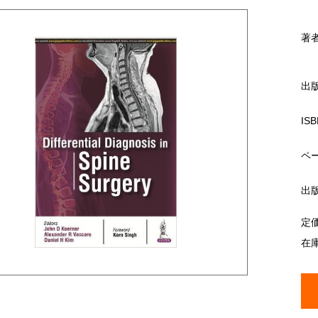
著
出
ISB
ペ
出
定
在