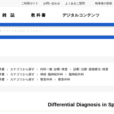
ご利用ガイド
お問い合わせ
よくあるご質問
執筆者の皆様
雑 誌
教 科 書
デジタルコンテンツ
洋書
カテゴリから探す
内科一般･診断･検査
診断･治療･薬物療法･検査
洋書
カテゴリから探す
神経･脳神経外科
脳神経外科
洋書
カテゴリから探す
整形外科
整形外科
Differential Diagnosis in S