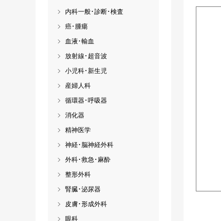
内科一般･診断･検査
癌･腫瘍
血液･輸血
放射線･超音波
小児科･新生児
産婦人科
循環器･呼吸器
消化器
精神医学
神経･脳神経外科
外科･救急･麻酔
整形外科
腎臓･泌尿器
皮膚･形成外科
眼科