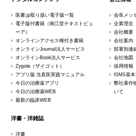
医書.jp取り扱い電子版一覧
会長メッ
電子版付書籍（南江堂テキストビュ
企業理念
ーア）
会社概要
オンラインアクセス権付き書籍
会社案内
オンラインJournal法人サービス
部署別連
オンラインBook法人サービス
会社地図
Zygote（ザイゴット）
採用情報
アプリ版 当直医実践マニュアル
ISMS基
今日の治療薬アプリ
弊社著作
今日の治療薬WEB
いて
最新の臨床WEB
洋書・洋雑誌
洋書