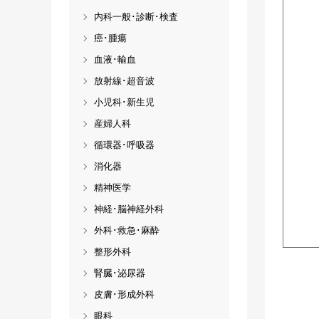
内科一般･診断･検査
癌･腫瘍
血液･輸血
放射線･超音波
小児科･新生児
産婦人科
循環器･呼吸器
消化器
精神医学
神経･脳神経外科
外科･救急･麻酔
整形外科
腎臓･泌尿器
皮膚･形成外科
眼科