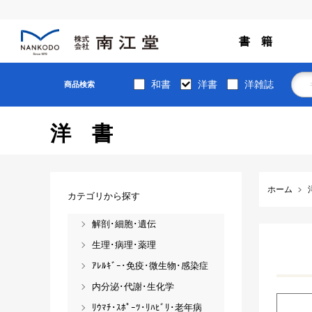
書 籍
和書
洋書
洋雑誌
商品検索
洋書
ホーム
カテゴリから探す
解剖･細胞･遺伝
生理･病理･薬理
ｱﾚﾙｷﾞｰ･免疫･微生物･感染症
内分泌･代謝･生化学
ﾘｳﾏﾁ･ｽﾎﾟｰﾂ･ﾘﾊﾋﾞﾘ･老年病