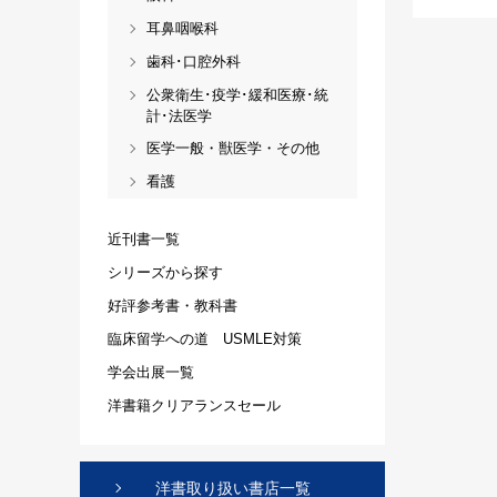
耳鼻咽喉科
歯科･口腔外科
公衆衛生･疫学･緩和医療･統
計･法医学
医学一般・獣医学・その他
看護
近刊書一覧
シリーズから探す
好評参考書・教科書
臨床留学への道 USMLE対策
学会出展一覧
洋書籍クリアランスセール
洋書取り扱い書店一覧