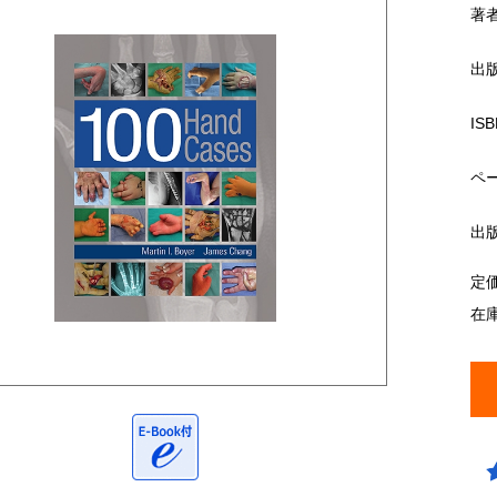
著
出
ISB
ペ
出
定
在