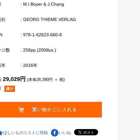
者
: M.I.Boyer & J.Chang
版社
: GEORG THIEME VERLAG
N
: 978-1-62623-660-8
ージ数
: 258pp.(200illus.)
版年
: 2016年
29,029円
価
(本体26,390円 ＋ 税)
庫
ほしいものリストに登録
いいね