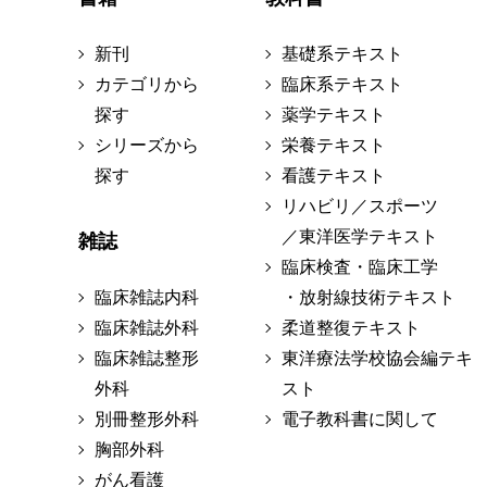
新刊
基礎系テキスト
カテゴリから
臨床系テキスト
探す
薬学テキスト
シリーズから
栄養テキスト
探す
看護テキスト
リハビリ／スポーツ
／東洋医学テキスト
雑誌
臨床検査・臨床工学
臨床雑誌内科
・放射線技術テキスト
臨床雑誌外科
柔道整復テキスト
臨床雑誌整形
東洋療法学校協会編テキ
外科
スト
別冊整形外科
電子教科書に関して
胸部外科
がん看護