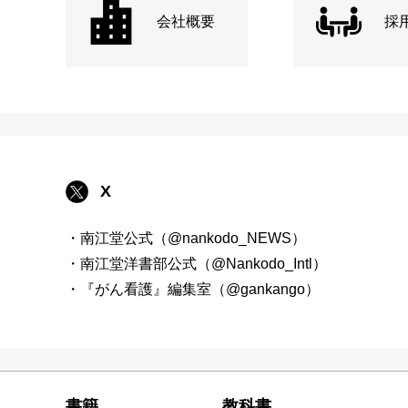
会社概要
採
X
・南江堂公式（@nankodo_NEWS）
・南江堂洋書部公式（@Nankodo_Intl）
・『がん看護』編集室（@gankango）
書籍
教科書