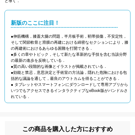
と導く．
新版のここに注目！
●伸筋機構，膝蓋大腿の問題，半月板手術，靭帯損傷，不安定性，
そして関節軟骨と滑膜の再建における綿密なセクションにより，膝
の再建術におけるあらゆる困難を打開できる．
●多くの章やトピック，そして新たな革新的な手技を含む当該分野
の最新の進歩を反映している．
●質の高い段階的な画像とイラストが掲載されている．
●効能と禁忌，意思決定と手術室の方法論，隠れた危険における包
括的な議論を通して，最良のアウトカムを得ることができる．
● タブレットやスマートフォンにダウンロードして専用アプリから
いつでもアクセスできるインタラクティブなeBook版がバンドルさ
れている．
この商品を購入した方におすすめ