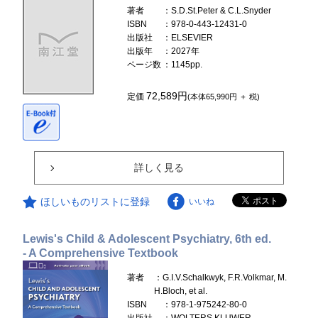
著者
：S.D.St.Peter & C.L.Snyder
ISBN
：978-0-443-12431-0
出版社
：ELSEVIER
出版年
：2027年
ページ数
：1145pp.
72,589円
定価
(本体65,990円 ＋ 税)
詳しく見る
ほしいものリストに登録
いいね
Lewis's Child & Adolescent Psychiatry, 6th ed.
- A Comprehensive Textbook
著者
：G.I.V.Schalkwyk, F.R.Volkmar, M.
H.Bloch, et al.
ISBN
：978-1-975242-80-0
出版社
：WOLTERS KLUWER