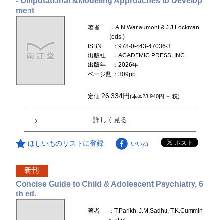
- Omputational &Modeling Approaches to Develop
ment
著者
：A.N.Warlaumont & J.J.Lockman
(eds.)
ISBN
：978-0-443-47036-3
出版社
：ACADEMIC PRESS, INC.
出版年
：2026年
ページ数
：309pp.
26,334円
定価
(本体23,940円 ＋ 税)
詳しく見る
ほしいものリストに登録
いいね
Concise Guide to Child & Adolescent Psychiatry, 6
th ed.
著者
：T.Parikh, J.M.Sadhu, T.K.Cummin