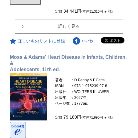
34,441円
定価
(本体31,310円 ＋ 税)
詳しく見る
ほしいものリストに登録
いいね
Moss & Adams' Heart Disease in Infants, Children,
&
Adolescents, 11th ed.
著者
：D.Penny & F.Cetta
ISBN
：978-1-975239-97-8
出版社
：WOLTERS KLUWER
出版年
：2027年
ページ数
：1777pp.
79,189円
定価
(本体71,990円 ＋ 税)