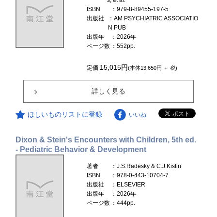
s, et al.
ISBN
：979-8-89455-197-5
出版社
：AM PSYCHIATRIC ASSOCIATIO
N PUB
出版年
：2026年
ページ数
：552pp.
15,015円
定価
(本体13,650円 ＋ 税)
詳しく見る
ほしいものリストに登録
いいね
Dixon & Stein's Encounters with Children, 5th ed.
- Pediatric Behavior & Development
著者
：J.S.Radesky & C.J.Kistin
ISBN
：978-0-443-10704-7
出版社
：ELSEVIER
出版年
：2026年
ページ数
：444pp.