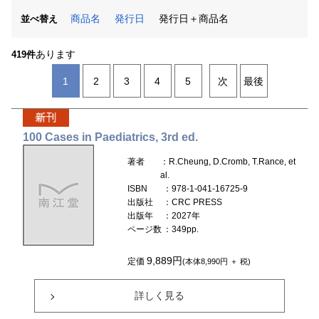
商品名
発行日
発行日＋商品名
並べ替え
あります
419件
1
2
3
4
5
次
最後
100 Cases in Paediatrics, 3rd ed.
著者
：R.Cheung, D.Cromb, T.Rance, et
al.
ISBN
：978-1-041-16725-9
出版社
：CRC PRESS
出版年
：2027年
ページ数
：349pp.
9,889円
定価
(本体8,990円 ＋ 税)
詳しく見る