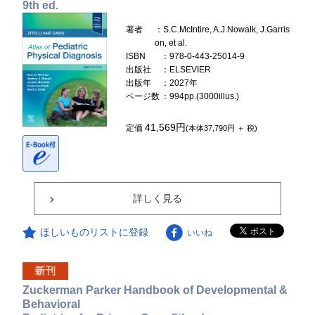
9th ed.
著者
：S.C.McIntire, A.J.Nowalk, J.Garris
on, et al.
ISBN
：978-0-443-25014-9
出版社
：ELSEVIER
出版年
：2027年
ページ数
：994pp.(3000illus.)
41,569円
定価
(本体37,790円 ＋ 税)
詳しく見る
ほしいものリストに登録
いいね
Zuckerman Parker Handbook of Developmental &
Behavioral