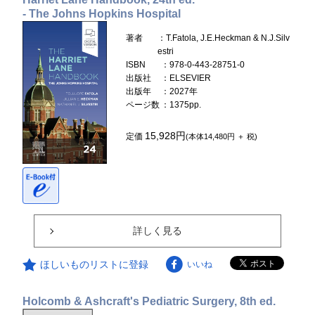
- The Johns Hopkins Hospital
著者
：T.Fatola, J.E.Heckman & N.J.Silv
estri
ISBN
：978-0-443-28751-0
出版社
：ELSEVIER
出版年
：2027年
ページ数
：1375pp.
15,928円
定価
(本体14,480円 ＋ 税)
詳しく見る
ほしいものリストに登録
いいね
Holcomb & Ashcraft's Pediatric Surgery, 8th ed.