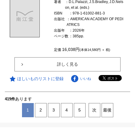
著者
：D.L.Palazzi, J.S.Bradley, J.D.Nels
on, et al. (eds.)
ISBN
：978-1-61002-881-3
出版社
：AMERICAN ACADEMY OF PEDI
ATRICS
出版年
：2026年
ページ数
：385pp.
16,038円
定価
(本体14,580円 ＋ 税)
詳しく見る
ほしいものリストに登録
いいね
あります
419件
1
2
3
4
5
次
最後