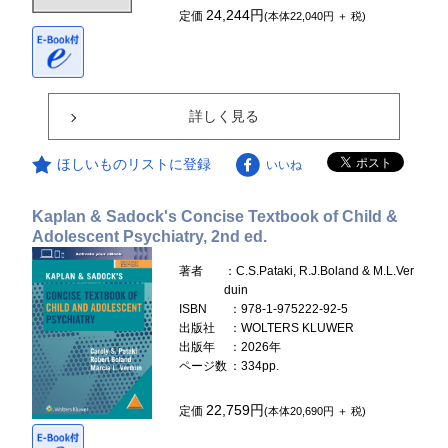
24,244円
定価
(本体22,040円 ＋ 税)
詳しく見る
ほしいものリストに登録
いいね
Kaplan & Sadock's Concise Textbook of Child &
Adolescent Psychiatry, 2nd ed.
著者
：C.S.Pataki, R.J.Boland & M.L.Ver
duin
ISBN
：978-1-975222-92-5
出版社
：WOLTERS KLUWER
出版年
：2026年
ページ数
：334pp.
22,759円
定価
(本体20,690円 ＋ 税)