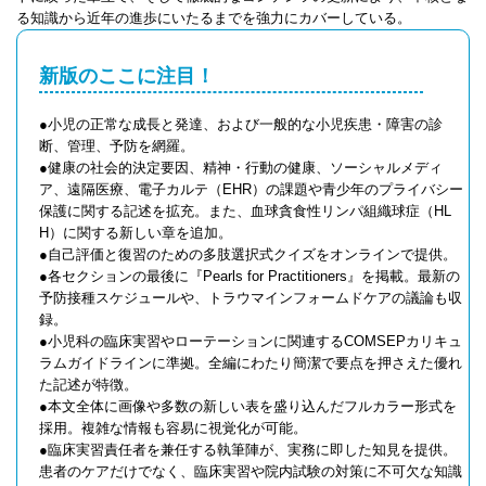
る知識から近年の進歩にいたるまでを強力にカバーしている。
新版のここに注目！
●小児の正常な成長と発達、および一般的な小児疾患・障害の診
断、管理、予防を網羅。
●健康の社会的決定要因、精神・行動の健康、ソーシャルメディ
ア、遠隔医療、電子カルテ（EHR）の課題や青少年のプライバシー
保護に関する記述を拡充。また、血球貪食性リンパ組織球症（HL
H）に関する新しい章を追加。
●自己評価と復習のための多肢選択式クイズをオンラインで提供。
●各セクションの最後に『Pearls for Practitioners』を掲載。最新の
予防接種スケジュールや、トラウマインフォームドケアの議論も収
録。
●小児科の臨床実習やローテーションに関連するCOMSEPカリキュ
ラムガイドラインに準拠。全編にわたり簡潔で要点を押さえた優れ
た記述が特徴。
●本文全体に画像や多数の新しい表を盛り込んだフルカラー形式を
採用。複雑な情報も容易に視覚化が可能。
●臨床実習責任者を兼任する執筆陣が、実務に即した知見を提供。
患者のケアだけでなく、臨床実習や院内試験の対策に不可欠な知識