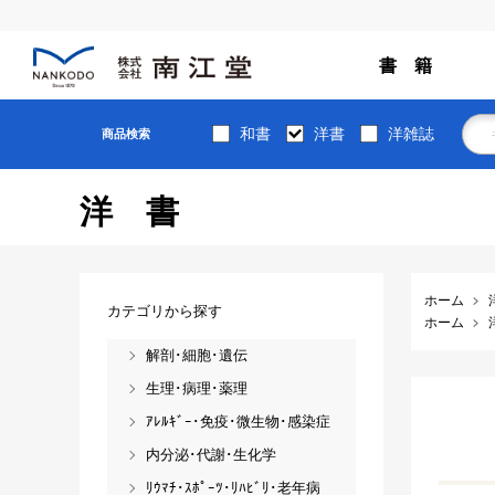
書 籍
和書
洋書
洋雑誌
商品検索
洋書
ホーム
カテゴリから探す
ホーム
解剖･細胞･遺伝
生理･病理･薬理
ｱﾚﾙｷﾞｰ･免疫･微生物･感染症
内分泌･代謝･生化学
ﾘｳﾏﾁ･ｽﾎﾟｰﾂ･ﾘﾊﾋﾞﾘ･老年病