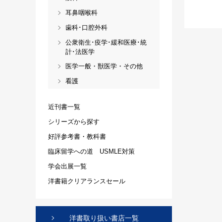
耳鼻咽喉科
歯科･口腔外科
公衆衛生･疫学･緩和医療･統
計･法医学
医学一般・獣医学・その他
看護
近刊書一覧
シリーズから探す
好評参考書・教科書
臨床留学への道 USMLE対策
学会出展一覧
洋書籍クリアランスセール
洋書取り扱い書店一覧