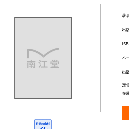
著
出
ISB
ペ
出
定
在