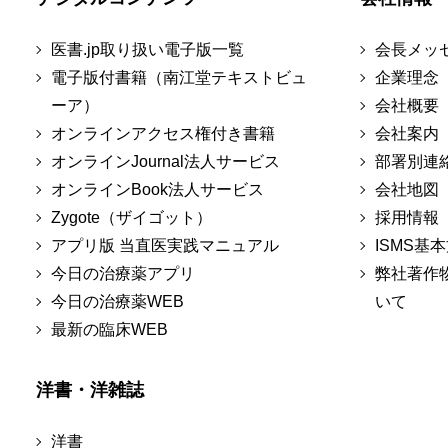
医書.jp取り扱い電子版一覧
会長メッ
電子版付書籍（南江堂テキストビュ
企業理念
ーア）
会社概要
オンラインアクセス権付き書籍
会社案内
オンラインJournal法人サービス
部署別連
オンラインBook法人サービス
会社地図
Zygote（ザイゴット）
採用情報
アプリ版 当直医実践マニュアル
ISMS基
今日の治療薬アプリ
弊社著作
今日の治療薬WEB
いて
最新の臨床WEB
洋書・洋雑誌
洋書