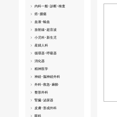
内科一般･診断･検査
癌･腫瘍
血液･輸血
放射線･超音波
小児科･新生児
産婦人科
循環器･呼吸器
消化器
精神医学
神経･脳神経外科
外科･救急･麻酔
整形外科
腎臓･泌尿器
皮膚･形成外科
眼科