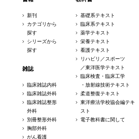
新刊
基礎系テキスト
カテゴリから
臨床系テキスト
探す
薬学テキスト
シリーズから
栄養テキスト
探す
看護テキスト
リハビリ／スポーツ
／東洋医学テキスト
雑誌
臨床検査・臨床工学
臨床雑誌内科
・放射線技術テキスト
臨床雑誌外科
柔道整復テキスト
臨床雑誌整形
東洋療法学校協会編テキ
外科
スト
別冊整形外科
電子教科書に関して
胸部外科
がん看護