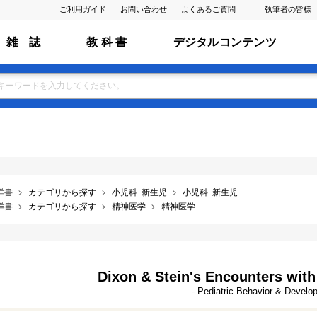
ご利用ガイド
お問い合わせ
よくあるご質問
執筆者の皆様
雑 誌
教 科 書
デジタルコンテンツ
洋書
カテゴリから探す
小児科･新生児
小児科･新生児
洋書
カテゴリから探す
精神医学
精神医学
Dixon & Stein's Encounters with 
- Pediatric Behavior & Develo