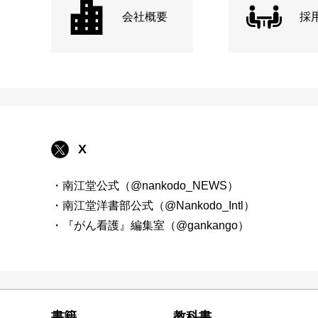
会社概要
採
X
・南江堂公式（@nankodo_NEWS）
・南江堂洋書部公式（@Nankodo_Intl）
・『がん看護』編集室（@gankango）
書籍
教科書