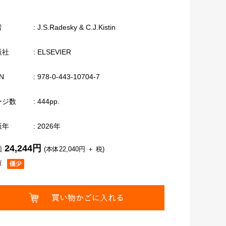
者
: J.S.Radesky & C.J.Kistin
版社
: ELSEVIER
N
: 978-0-443-10704-7
ージ数
: 444pp.
版年
: 2026年
24,244円
価
(本体22,040円 ＋ 税)
庫