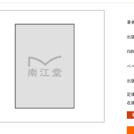
著
出
ISB
ペ
出
定
在