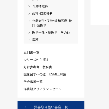
耳鼻咽喉科
歯科･口腔外科
公衆衛生･疫学･緩和医療･統
計･法医学
医学一般・獣医学・その他
看護
近刊書一覧
シリーズから探す
好評参考書・教科書
臨床留学への道 USMLE対策
学会出展一覧
洋書籍クリアランスセール
洋書取り扱い書店一覧