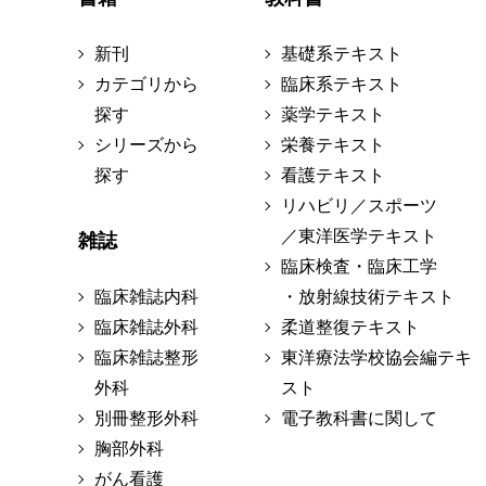
新刊
基礎系テキスト
カテゴリから
臨床系テキスト
探す
薬学テキスト
シリーズから
栄養テキスト
探す
看護テキスト
リハビリ／スポーツ
／東洋医学テキスト
雑誌
臨床検査・臨床工学
臨床雑誌内科
・放射線技術テキスト
臨床雑誌外科
柔道整復テキスト
臨床雑誌整形
東洋療法学校協会編テキ
外科
スト
別冊整形外科
電子教科書に関して
胸部外科
がん看護