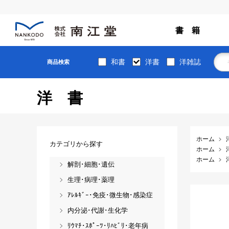
書 籍
和書
洋書
洋雑誌
商品検索
洋書
ホーム
カテゴリから探す
ホーム
ホーム
解剖･細胞･遺伝
生理･病理･薬理
ｱﾚﾙｷﾞｰ･免疫･微生物･感染症
内分泌･代謝･生化学
ﾘｳﾏﾁ･ｽﾎﾟｰﾂ･ﾘﾊﾋﾞﾘ･老年病