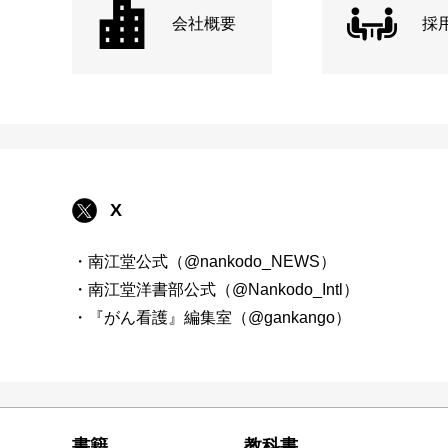
会社概要
採
X
・南江堂公式（@nankodo_NEWS）
・南江堂洋書部公式（@Nankodo_Intl）
・『がん看護』編集室（@gankango）
書籍
教科書