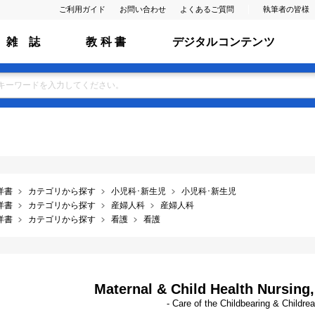
ご利用ガイド
お問い合わせ
よくあるご質問
執筆者の皆様
雑 誌
教 科 書
デジタルコンテンツ
洋書
カテゴリから探す
小児科･新生児
小児科･新生児
洋書
カテゴリから探す
産婦人科
産婦人科
洋書
カテゴリから探す
看護
看護
Maternal & Child Health Nursing, 1
- Care of the Childbearing & Childre