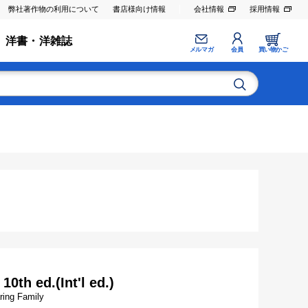
弊社著作物の利用について
書店様向け情報
会社情報
採用情報
洋書・洋雑誌
メルマガ
会員
買い物かご
0th ed.(Int'l ed.)
aring Family