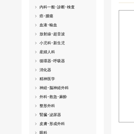
内科一般･診断･検査
癌･腫瘍
血液･輸血
放射線･超音波
小児科･新生児
産婦人科
循環器･呼吸器
消化器
精神医学
神経･脳神経外科
外科･救急･麻酔
整形外科
腎臓･泌尿器
皮膚･形成外科
眼科