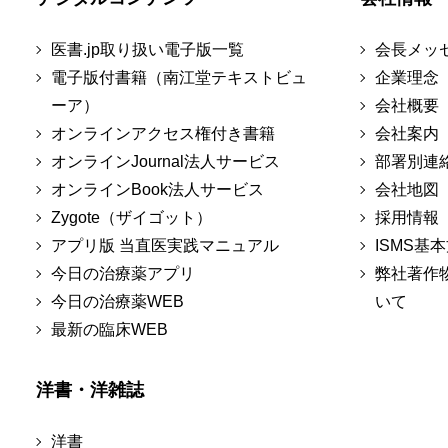
医書.jp取り扱い電子版一覧
会長メッ
電子版付書籍（南江堂テキストビュ
企業理念
ーア）
会社概要
オンラインアクセス権付き書籍
会社案内
オンラインJournal法人サービス
部署別連
オンラインBook法人サービス
会社地図
Zygote（ザイゴット）
採用情報
アプリ版 当直医実践マニュアル
ISMS基
今日の治療薬アプリ
弊社著作
今日の治療薬WEB
いて
最新の臨床WEB
洋書・洋雑誌
洋書