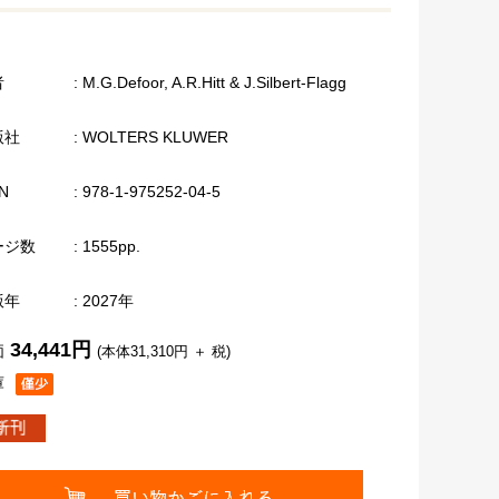
者
: M.G.Defoor, A.R.Hitt & J.Silbert-Flagg
版社
: WOLTERS KLUWER
N
: 978-1-975252-04-5
ージ数
: 1555pp.
版年
: 2027年
34,441円
価
(本体31,310円 ＋ 税)
庫