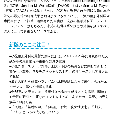
ための包括的な参考書、人気シリーズ『Orthopaedic Knowledge Update
®』第7版。Jennifer M. Weiss医師（FAAOS）およびMonica M. Payare
s医師（FAAOS）が編集を担当し、2021年に刊行された旧版以降の本分
野での最先端の研究成果と動向が反映されている。一流の整形外科医や
専門家によって執筆・編集された本書は、現役の整形外科医、フェロ
ー、レジデントはもちろん、小児の筋骨格系の疾患や外傷を扱うすべて
の人にとって貴重なリソースである。
新版のここに注目！
●小児整形外科の最新の動向に加え、2021～2025年に発表された文
献からの最新情報や重要な知見を網羅
●小児外傷、スポーツ外傷、上肢・下肢の疾患などに関して新しく
書かれた章を、マルチスペシャリスト向けのリソースとしてまとめ
て収録
●最近の前向き研究やランダム化比較試験によって裏付けられたエ
ビデンスに基づく情報を提供
●全55章の各章末には、注釈付きの参考文献リストを掲載。関連す
る最近の研究と主要なポイントをまとめてあるため、重要な内容を
素早く確認可能
●「概論」「基礎科学」「神経筋・代謝・炎症性疾患」「上肢」
「下肢」という構成となっている