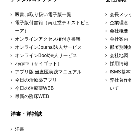
医書.jp取り扱い電子版一覧
会長メッ
電子版付書籍（南江堂テキストビュ
企業理念
ーア）
会社概要
オンラインアクセス権付き書籍
会社案内
オンラインJournal法人サービス
部署別連
オンラインBook法人サービス
会社地図
Zygote（ザイゴット）
採用情報
アプリ版 当直医実践マニュアル
ISMS基
今日の治療薬アプリ
弊社著作
今日の治療薬WEB
いて
最新の臨床WEB
洋書・洋雑誌
洋書