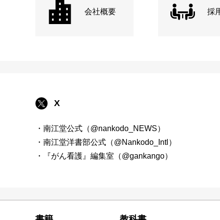
会社概要
採
X
・南江堂公式（@nankodo_NEWS）
・南江堂洋書部公式（@Nankodo_Intl）
・『がん看護』編集室（@gankango）
書籍
教科書