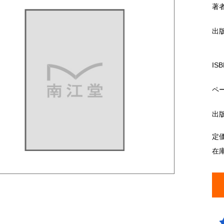
著
出
ISB
ペ
出
定
在