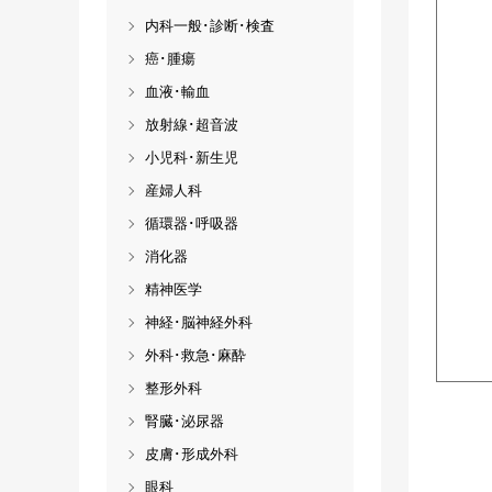
内科一般･診断･検査
癌･腫瘍
血液･輸血
放射線･超音波
小児科･新生児
産婦人科
循環器･呼吸器
消化器
精神医学
神経･脳神経外科
外科･救急･麻酔
整形外科
腎臓･泌尿器
皮膚･形成外科
眼科