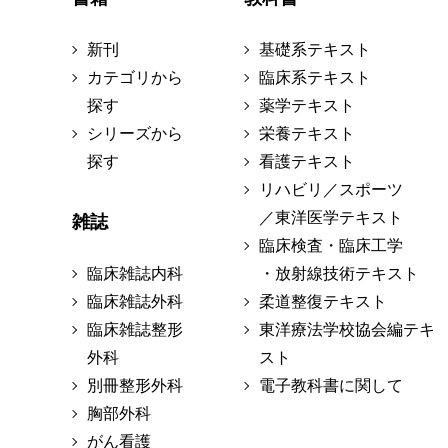
新刊
基礎系テキスト
カテゴリから
臨床系テキスト
探す
薬学テキスト
シリーズから
栄養テキスト
探す
看護テキスト
リハビリ／スポーツ
／東洋医学テキスト
雑誌
臨床検査・臨床工学
臨床雑誌内科
・放射線技術テキスト
臨床雑誌外科
柔道整復テキスト
臨床雑誌整形
東洋療法学校協会編テキ
外科
スト
別冊整形外科
電子教科書に関して
胸部外科
がん看護