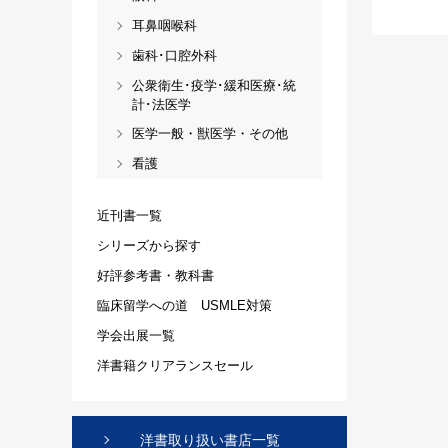
耳鼻咽喉科
歯科･口腔外科
公衆衛生･疫学･緩和医療･統
計･法医学
医学一般・獣医学・その他
看護
近刊書一覧
シリーズから探す
好評参考書・教科書
臨床留学への道 USMLE対策
学会出展一覧
洋書籍クリアランスセール
洋書取り扱い書店一覧