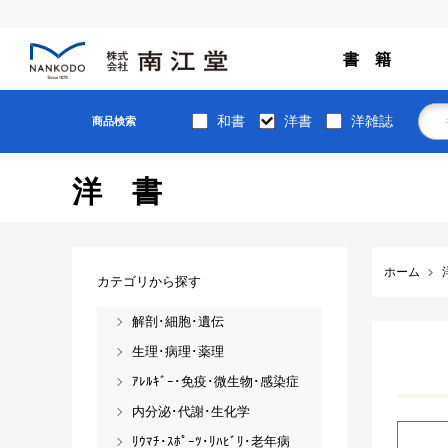
書 籍
和書
洋書
洋雑誌
商品検索
洋書
ホーム
カテゴリから探す
解剖･細胞･遺伝
生理･病理･薬理
ｱﾚﾙｷﾞｰ･免疫･微生物･感染症
内分泌･代謝･生化学
ﾘｳﾏﾁ･ｽﾎﾟｰﾂ･ﾘﾊﾋﾞﾘ･老年病