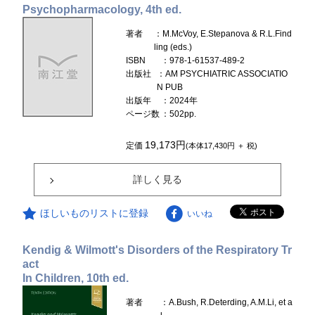
Psychopharmacology, 4th ed.
著者
：M.McVoy, E.Stepanova & R.L.Find
ling (eds.)
ISBN
：978-1-61537-489-2
出版社
：AM PSYCHIATRIC ASSOCIATIO
N PUB
出版年
：2024年
ページ数
：502pp.
19,173円
定価
(本体17,430円 ＋ 税)
詳しく見る
ほしいものリストに登録
いいね
Kendig & Wilmott's Disorders of the Respiratory Tr
act
In Children, 10th ed.
著者
：A.Bush, R.Deterding, A.M.Li, et a