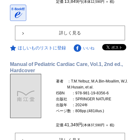
13,849円
定価
(本体12,590円 ＋ 税)
詳しく見る
ほしいものリストに登録
いいね
Manual of Pediatric Cardiac Care, Vol.1, 2nd ed.,
Hardcover
著者
：T.M.Yelbuz, M.A.Bin-Moallim, W.J.
M.Husain, et al.
ISBN
：978-981-19-8356-6
出版社
：SPRINGER NATURE
出版年
：2024年
ページ数
：808pp.(481illus.)
41,349円
定価
(本体37,590円 ＋ 税)