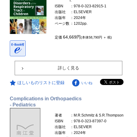
l.
ISBN
：978-0-323-82915-1
出版社
：ELSEVIER
出版年
：2024年
ページ数
：1202pp.
64,669円
定価
(本体58,790円 ＋ 税)
詳しく見る
ほしいものリストに登録
いいね
Complications in Orthopaedics
- Pediatrics
著者
：M.R.Schmitz & S.R.Thompson
ISBN
：978-0-323-87397-0
出版社
：ELSEVIER
出版年
：2024年