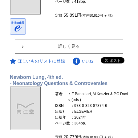
ページ数
：418pp.
55,891円
定価
(本体50,810円 ＋ 税)
詳しく見る
ほしいものリストに登録
いいね
Newborn Lung, 4th ed.
- Neonatology Questions & Controversies
著者
：E.Bancalari, M.Keszler & P.G.Davi
s, (eds.)
ISBN
：978-0-323-87874-6
出版社
：ELSEVIER
出版年
：2024年
ページ数
：384pp.
20,779円
定価
(本体18,890円 ＋ 税)