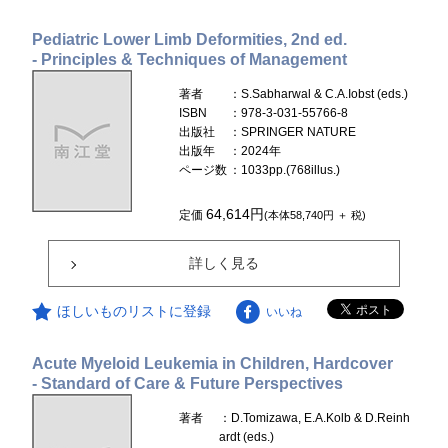
Pediatric Lower Limb Deformities, 2nd ed.
- Principles & Techniques of Management
著者
：S.Sabharwal & C.A.Iobst (eds.)
ISBN
：978-3-031-55766-8
出版社
：SPRINGER NATURE
出版年
：2024年
ページ数
：1033pp.(768illus.)
64,614円
定価
(本体58,740円 ＋ 税)
詳しく見る
ほしいものリストに登録
いいね
Acute Myeloid Leukemia in Children, Hardcover
- Standard of Care & Future Perspectives
著者
：D.Tomizawa, E.A.Kolb & D.Reinh
ardt (eds.)