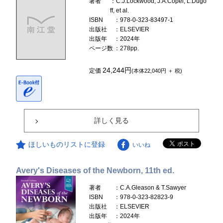
著者
：C.J.Lockwood, J.A.Copel, L.Dugo
ff, et al.
ISBN
：978-0-323-83497-1
出版社
：ELSEVIER
出版年
：2024年
ページ数
：278pp.
24,244円
定価
(本体22,040円 ＋ 税)
詳しく見る
ほしいものリストに登録
いいね
Avery's Diseases of the Newborn, 11th ed.
著者
：C.A.Gleason & T.Sawyer
ISBN
：978-0-323-82823-9
出版社
：ELSEVIER
出版年
：2024年