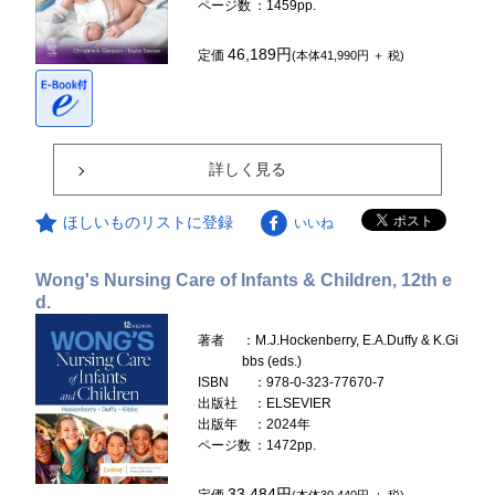
ページ数
：1459pp.
46,189円
定価
(本体41,990円 ＋ 税)
詳しく見る
ほしいものリストに登録
いいね
Wong's Nursing Care of Infants & Children, 12th e
d.
著者
：M.J.Hockenberry, E.A.Duffy & K.Gi
bbs (eds.)
ISBN
：978-0-323-77670-7
出版社
：ELSEVIER
出版年
：2024年
ページ数
：1472pp.
33,484円