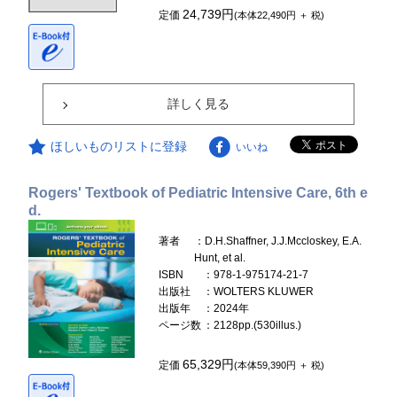
24,739円
定価
(本体22,490円 ＋ 税)
詳しく見る
ほしいものリストに登録
いいね
Rogers' Textbook of Pediatric Intensive Care, 6th e
d.
著者
：D.H.Shaffner, J.J.Mccloskey, E.A.
Hunt, et al.
ISBN
：978-1-975174-21-7
出版社
：WOLTERS KLUWER
出版年
：2024年
ページ数
：2128pp.(530illus.)
65,329円
定価
(本体59,390円 ＋ 税)