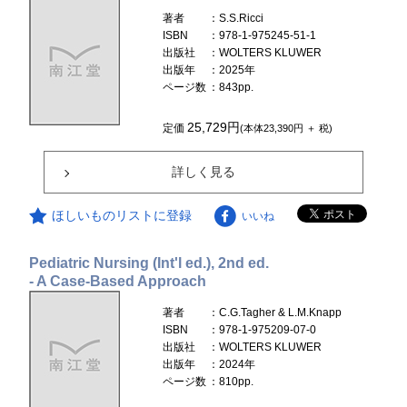
著者
：S.S.Ricci
ISBN
：978-1-975245-51-1
出版社
：WOLTERS KLUWER
出版年
：2025年
ページ数
：843pp.
25,729円
定価
(本体23,390円 ＋ 税)
詳しく見る
ほしいものリストに登録
いいね
Pediatric Nursing (Int'l ed.), 2nd ed.
- A Case-Based Approach
著者
：C.G.Tagher & L.M.Knapp
ISBN
：978-1-975209-07-0
出版社
：WOLTERS KLUWER
出版年
：2024年
ページ数
：810pp.