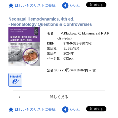
ほしいものリストに登録
いいね
Neonatal Hemodynamics, 4th ed.
- Neonatology Questions & Controversies
著者
：M.Kluckow, P.J.Mcnamara & R.A.P
olin (eds.)
ISBN
：978-0-323-88073-2
出版社
：ELSEVIER
出版年
：2024年
ページ数
：632pp.
20,779円
定価
(本体18,890円 ＋ 税)
詳しく見る
ほしいものリストに登録
いいね