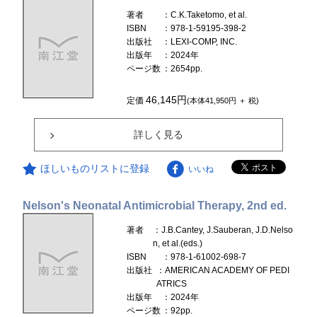
著者
：C.K.Taketomo, et al.
ISBN
：978-1-59195-398-2
出版社
：LEXI-COMP, INC.
出版年
：2024年
ページ数
：2654pp.
46,145円
定価
(本体41,950円 ＋ 税)
詳しく見る
ほしいものリストに登録
いいね
Nelson's Neonatal Antimicrobial Therapy, 2nd ed.
著者
：J.B.Cantey, J.Sauberan, J.D.Nelso
n, et al.(eds.)
ISBN
：978-1-61002-698-7
出版社
：AMERICAN ACADEMY OF PEDI
ATRICS
出版年
：2024年
ページ数
：92pp.