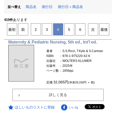
商品名
発行日
発行日＋商品名
並べ替え
あります
419件
最初
前
2
3
4
5
6
次
最後
Maternity & Pediatric Nursing, 5th ed., Int'l ed.
著者
：S.S.Ricci, T.Kyle & S.Carman
ISBN
：978-1-975220-42-6
出版社
：WOLTERS KLUWER
出版年
：2025年
ページ数
：1856pp.
32,065円
定価
(本体29,150円 ＋ 税)
詳しく見る
ほしいものリストに登録
いいね