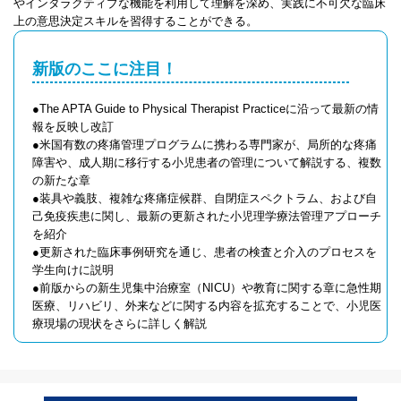
やインタラクティブな機能を利用して理解を深め、実践に不可欠な臨床
上の意思決定スキルを習得することができる。
新版のここに注目！
●The APTA Guide to Physical Therapist Practiceに沿って最新の情
報を反映し改訂
●米国有数の疼痛管理プログラムに携わる専門家が、局所的な疼痛
障害や、成人期に移行する小児患者の管理について解説する、複数
の新たな章
●装具や義肢、複雑な疼痛症候群、自閉症スペクトラム、および自
己免疫疾患に関し、最新の更新された小児理学療法管理アプローチ
を紹介
●更新された臨床事例研究を通じ、患者の検査と介入のプロセスを
学生向けに説明
●前版からの新生児集中治療室（NICU）や教育に関する章に急性期
医療、リハビリ、外来などに関する内容を拡充することで、小児医
療現場の現状をさらに詳しく解説