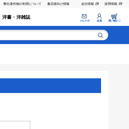
弊社著作物の利用について
書店様向け情報
会社情報
採用情報
洋書・洋雑誌
メルマガ
会員
買い物かご
。