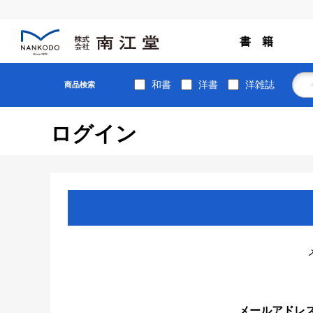
書 籍
和書
洋書
洋雑誌
商品検索
ログイン
メールアドレ