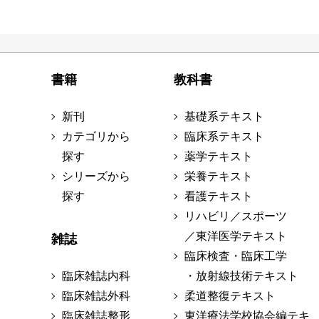
書籍
教科書
新刊
基礎系テキスト
カテゴリから
臨床系テキスト
探す
薬学テキスト
シリーズから
栄養テキスト
探す
看護テキスト
リハビリ／スポーツ
／東洋医学テキスト
雑誌
臨床検査・臨床工学
臨床雑誌内科
・放射線技術テキスト
臨床雑誌外科
柔道整復テキスト
臨床雑誌整形
東洋療法学校協会編テキ