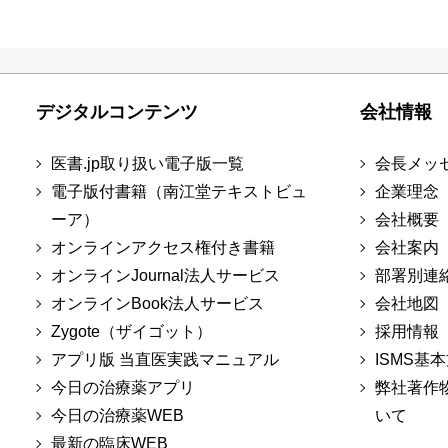
デジタルコンテンツ
会社情報
医書.jp取り扱い電子版一覧
会長メッ
電子版付書籍（南江堂テキストビュ
企業理念
ーア）
会社概要
オンラインアクセス権付き書籍
会社案内
オンラインJournal法人サービス
部署別連
オンラインBook法人サービス
会社地図
Zygote（ザイゴット）
採用情報
アプリ版 当直医実践マニュアル
ISMS基
今日の治療薬アプリ
弊社著作
今日の治療薬WEB
いて
最新の臨床WEB