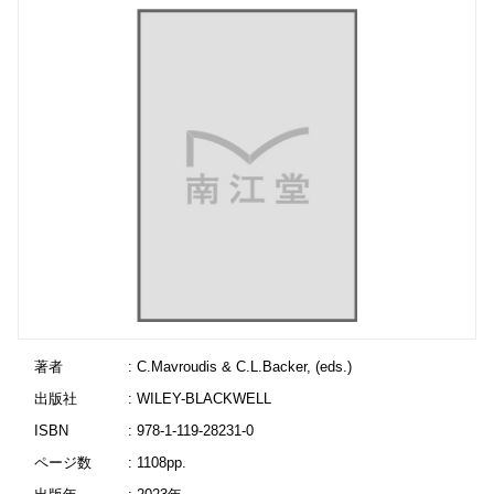
著者
: C.Mavroudis & C.L.Backer, (eds.)
出版社
: WILEY-BLACKWELL
ISBN
: 978-1-119-28231-0
ページ数
: 1108pp.