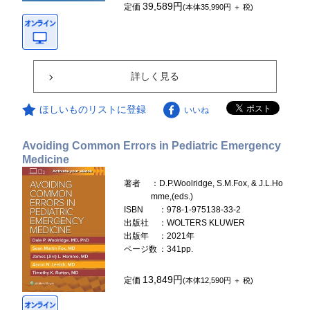
39,589円
定価
(本体35,990円 ＋ 税)
詳しく見る
ほしいものリストに登録
いいね
Avoiding Common Errors in Pediatric Emergency
Medicine
著者
：D.P.Woolridge, S.M.Fox, & J.L.Ho
mme,(eds.)
ISBN
：978-1-975138-33-2
出版社
：WOLTERS KLUWER
出版年
：2021年
ページ数
：341pp.
13,849円
定価
(本体12,590円 ＋ 税)