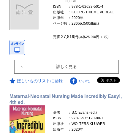
d, et al.
ISBN
：978-1-62623-501-4
出版社
：GEORG THIEME VERLAG
出版年
：2020年
ページ数
：236pp.(500illus.)
27,819円
定価
(本体25,290円 ＋ 税)
詳しく見る
ほしいものリストに登録
いいね
Maternal-Neonatal Nursing Made Incredibly Easy!,
4th ed.
著者
：S.C.Evans (ed.)
ISBN
：978-1-975120-80-1
出版社
：WOLTERS KLUWER
出版年
：2020年