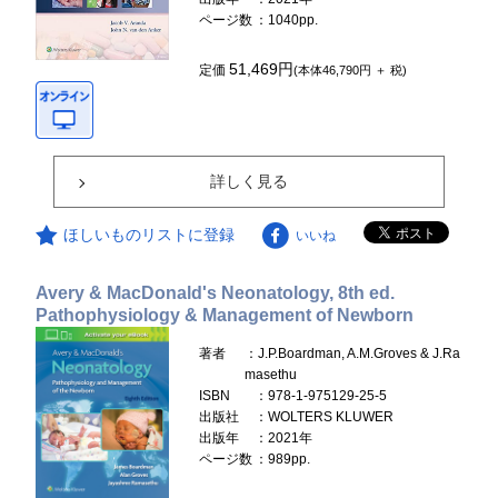
ページ数
：1040pp.
51,469円
定価
(本体46,790円 ＋ 税)
詳しく見る
ほしいものリストに登録
いいね
Avery & MacDonald's Neonatology, 8th ed.
Pathophysiology & Management of Newborn
著者
：J.P.Boardman, A.M.Groves & J.Ra
masethu
ISBN
：978-1-975129-25-5
出版社
：WOLTERS KLUWER
出版年
：2021年
ページ数
：989pp.