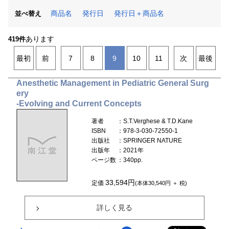
商品名
発行日
発行日＋商品名
並べ替え
あります
419件
最初
前
7
8
9
10
11
次
最後
Anesthetic Management in Pediatric General Surg
ery
-Evolving and Current Concepts
著者
：S.T.Verghese & T.D.Kane
ISBN
：978-3-030-72550-1
出版社
：SPRINGER NATURE
出版年
：2021年
ページ数
：340pp.
33,594円
定価
(本体30,540円 ＋ 税)
詳しく見る