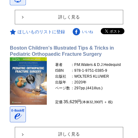
詳しく見る
ほしいものリストに登録
いいね
Boston Children's Illustrated Tips & Tricks in
Pediatric Orthopaedic Fracture Surgery
著者
：P.M.Waters & D.J.Hedequist
ISBN
：978-1-9751-0385-9
出版社
：WOLTERS KLUWER
出版年
：2020年
ページ数
：297pp.(441illus.)
35,629円
定価
(本体32,390円 ＋ 税)
詳しく見る