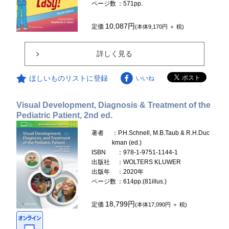
ページ数
：571pp.
10,087円
定価
(本体9,170円 ＋ 税)
詳しく見る
ほしいものリストに登録
いいね
Visual Development, Diagnosis & Treatment of the
Pediatric Patient, 2nd ed.
著者
：P.H.Schnell, M.B.Taub & R.H.Duc
kman (ed.)
ISBN
：978-1-9751-1144-1
出版社
：WOLTERS KLUWER
出版年
：2020年
ページ数
：614pp.(81illus.)
18,799円
定価
(本体17,090円 ＋ 税)