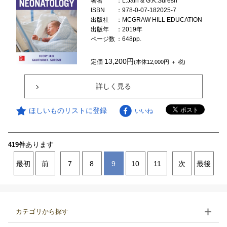
著者
：L.Jain & G.K.Suresh
ISBN
：978-0-07-182025-7
出版社
：MCGRAW HILL EDUCATION
出版年
：2019年
ページ数
：648pp.
13,200円
定価
(本体12,000円 ＋ 税)
詳しく見る
ほしいものリストに登録
いいね
あります
419件
最初
前
7
8
9
10
11
次
最後
カテゴリから探す