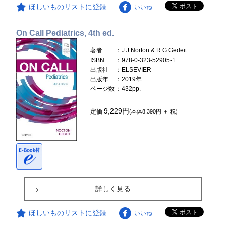
ほしいものリストに登録
いいね
On Call Pediatrics, 4th ed.
著者
：J.J.Norton & R.G.Gedeit
ISBN
：978-0-323-52905-1
出版社
：ELSEVIER
出版年
：2019年
ページ数
：432pp.
9,229円
定価
(本体8,390円 ＋ 税)
詳しく見る
ほしいものリストに登録
いいね