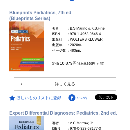
Blueprints Pediatrics, 7th ed.
(Blueprints Series)
著者
：B.S.Marino & K.S.Fine
ISBN
：978-1-4963-9646-4
出版社
：WOLTERS KLUWER
出版年
：2020年
ページ数
：483pp.
10,879円
定価
(本体9,890円 ＋ 税)
詳しく見る
ほしいものリストに登録
いいね
Expert Differential Diagnoses: Pediatrics, 2nd ed.
著者
：A.C.Merrow, Jr.
ISBN
：978-0-323-68177-3