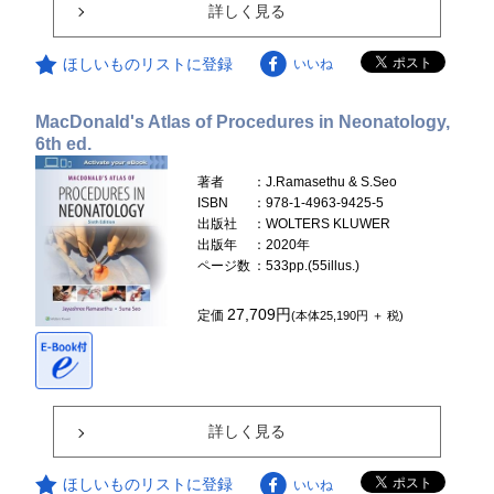
詳しく見る
ほしいものリストに登録
いいね
MacDonald's Atlas of Procedures in Neonatology,
6th ed.
著者
：J.Ramasethu & S.Seo
ISBN
：978-1-4963-9425-5
出版社
：WOLTERS KLUWER
出版年
：2020年
ページ数
：533pp.(55illus.)
27,709円
定価
(本体25,190円 ＋ 税)
詳しく見る
ほしいものリストに登録
いいね