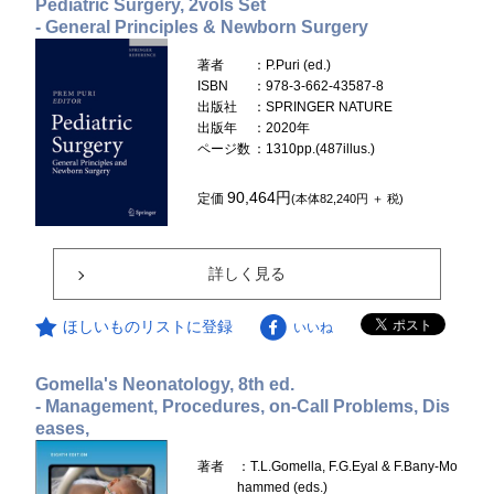
Pediatric Surgery, 2vols Set
- General Principles & Newborn Surgery
著者
：P.Puri (ed.)
ISBN
：978-3-662-43587-8
出版社
：SPRINGER NATURE
出版年
：2020年
ページ数
：1310pp.(487illus.)
90,464円
定価
(本体82,240円 ＋ 税)
詳しく見る
ほしいものリストに登録
いいね
Gomella's Neonatology, 8th ed.
- Management, Procedures, on-Call Problems, Dis
eases,
著者
：T.L.Gomella, F.G.Eyal & F.Bany-Mo
hammed (eds.)