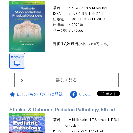
著者
：K.Noonan & M.Kocher
ISBN
：978-1-975109-27-1
出版社
：WOLTERS KLUWER
出版年
：2021年
ページ数
：540pp.
17,809円
定価
(本体16,190円 ＋ 税)
詳しく見る
ほしいものリストに登録
いいね
Stocker & Dehner's Pediatric Pathology, 5th ed.
著者
：A.N.Husain, J.T.Stocker, L.P.Dehn
er (eds.)
ISBN
：978-1-975144-81-4