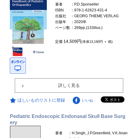
著者
：P.D.Sponseller
ISBN
：978-1-62623-431-4
出版社
：GEORG THIEME VERLAG
出版年
：2020年
ページ数
：269pp.(133illus.)
14,509円
定価
(本体13,190円 ＋ 税)
詳しく見る
ほしいものリストに登録
いいね
Pediatric Endoscopic Endonasal Skull Base Surg
ery
著者
：H.Singh, J.P.Greenfield, V.K.Anan