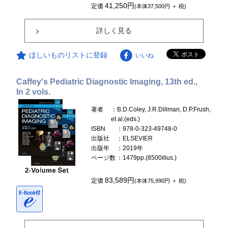
41,250円
定価
(本体37,500円 ＋ 税)
詳しく見る
ほしいものリストに登録
いいね
Caffey's Pediatric Diagnostic Imaging, 13th ed.,
In 2 vols.
著者
：B.D.Coley, J.R.Dillman, D.P.Frush,
et al.(eds.)
ISBN
：978-0-323-49748-0
出版社
：ELSEVIER
出版年
：2019年
ページ数
：1479pp.(8500illus.)
83,589円
定価
(本体75,990円 ＋ 税)