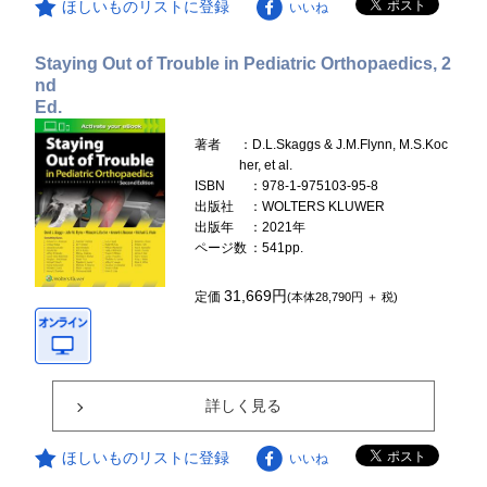
ほしいものリストに登録
いいね
Staying Out of Trouble in Pediatric Orthopaedics, 2
nd
Ed.
著者
：D.L.Skaggs & J.M.Flynn, M.S.Koc
her, et al.
ISBN
：978-1-975103-95-8
出版社
：WOLTERS KLUWER
出版年
：2021年
ページ数
：541pp.
31,669円
定価
(本体28,790円 ＋ 税)
詳しく見る
ほしいものリストに登録
いいね