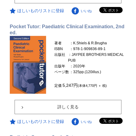
ほしいものリストに登録
いいね
Pocket Tutor: Paediatric Clinical Examination, 2nd
ed.
著者
：K.Shiels & R.Brugha
ISBN
：978-1-909836-89-1
出版社
：JAYPEE BROTHERS MEDICAL
PUB
出版年
：2020年
ページ数
：325pp.(120illus.)
5,247円
定価
(本体4,770円 ＋ 税)
詳しく見る
ほしいものリストに登録
いいね