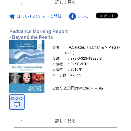
詳しく見る
ほしいものリストに登録
いいね
Pediatrics Morning Report
- Beyond the Pearls
著者
：A.Salazar, R.Y.Chan & M.Pietzak
(eds.)
ISBN
：978-0-323-49825-8
出版社
：ELSEVIER
出版年
：2019年
ページ数
：478pp.
9,229円
定価
(本体8,390円 ＋ 税)
詳しく見る