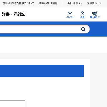
弊社著作物の利用について
書店様向け情報
会社情報
採用情報
洋書・洋雑誌
メルマガ
会員
買い物かご
。