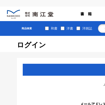
書 籍
和書
洋書
洋雑誌
商品検索
ログイン
メールアドレ