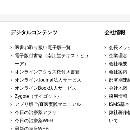
デジタルコンテンツ
会社情報
医書.jp取り扱い電子版一覧
会長メッ
電子版付書籍（南江堂テキストビュ
企業理念
ーア）
会社概要
オンラインアクセス権付き書籍
会社案内
オンラインJournal法人サービス
部署別連
オンラインBook法人サービス
会社地図
Zygote（ザイゴット）
採用情報
アプリ版 当直医実践マニュアル
ISMS基
今日の治療薬アプリ
弊社著作
今日の治療薬WEB
いて
最新の臨床WEB