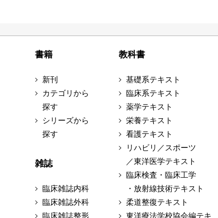
書籍
教科書
新刊
基礎系テキスト
カテゴリから
臨床系テキスト
探す
薬学テキスト
シリーズから
栄養テキスト
探す
看護テキスト
リハビリ／スポーツ
／東洋医学テキスト
雑誌
臨床検査・臨床工学
臨床雑誌内科
・放射線技術テキスト
臨床雑誌外科
柔道整復テキスト
臨床雑誌整形
東洋療法学校協会編テキ