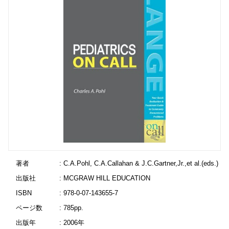
著者
: C.A.Pohl, C.A.Callahan & J.C.Gartner,Jr.,et al.(eds.)
出版社
: MCGRAW HILL EDUCATION
ISBN
: 978-0-07-143655-7
ページ数
: 785pp.
出版年
: 2006年