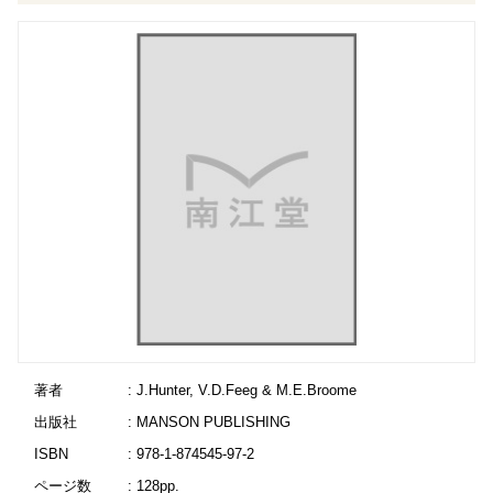
著者
: J.Hunter, V.D.Feeg & M.E.Broome
出版社
: MANSON PUBLISHING
ISBN
: 978-1-874545-97-2
ページ数
: 128pp.