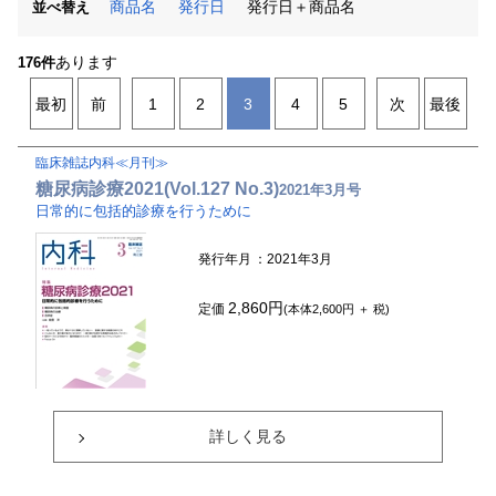
商品名
発行日
発行日＋商品名
並べ替え
あります
176件
最初
前
1
2
3
4
5
次
最後
臨床雑誌内科≪月刊≫
糖尿病診療2021(Vol.127 No.3)
2021年3月号
日常的に包括的診療を行うために
発行年月
：2021年3月
2,860円
定価
(本体2,600円 ＋ 税)
詳しく見る