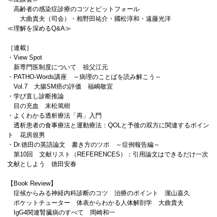
高齢者の感染症診療のコツとピットフォール
大曲貴夫（司会）・相野田祐介・國松淳和・遠藤光洋
≪理解を深めるQ&A≫
［連載］
・View Spot
新専門医制度について 祖父江元
・PATHO-Words講座 ～病理のことばを読み解こう～
Vol.7 大腸SM癌の評価 福嶋敬宜
・学び直し診断推論
目の充血 末松篤樹
・よくわかる透析療法「再」入門
透析患者の食事療法と運動療法：QOLと予後の双方に関連するポイン
ト 花房規男
・Dr.徳田の英語論文 書き方のツボ ～症例報告編～
第10回 文献リスト（REFERENCES）：引用論文はできるだけ一次
文献としよう 徳田安春
【Book Review】
症候からみる神経内科診断のコツ 治療のポイント 瀧山嘉久
ポケットチューター 体表からわかる人体解剖学 大曲貴夫
IgG4関連腎臓病のすべて 岡崎和一