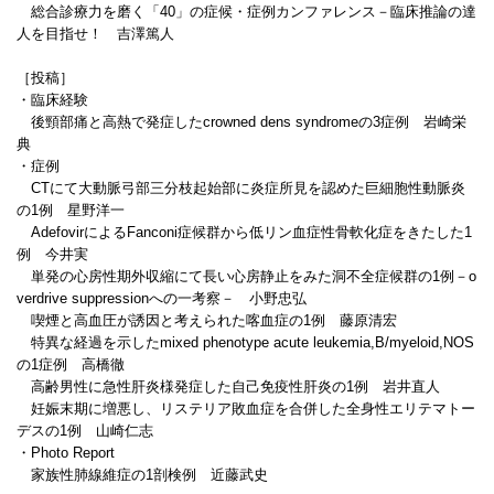
総合診療力を磨く「40」の症候・症例カンファレンス－臨床推論の達
人を目指せ！ 吉澤篤人
［投稿］
・臨床経験
後頸部痛と高熱で発症したcrowned dens syndromeの3症例 岩崎栄
典
・症例
CTにて大動脈弓部三分枝起始部に炎症所見を認めた巨細胞性動脈炎
の1例 星野洋一
AdefovirによるFanconi症候群から低リン血症性骨軟化症をきたした1
例 今井実
単発の心房性期外収縮にて長い心房静止をみた洞不全症候群の1例－o
verdrive suppressionへの一考察－ 小野忠弘
喫煙と高血圧が誘因と考えられた喀血症の1例 藤原清宏
特異な経過を示したmixed phenotype acute leukemia,B/myeloid,NOS
の1症例 高橋徹
高齢男性に急性肝炎様発症した自己免疫性肝炎の1例 岩井直人
妊娠末期に増悪し、リステリア敗血症を合併した全身性エリテマトー
デスの1例 山崎仁志
・Photo Report
家族性肺線維症の1剖検例 近藤武史