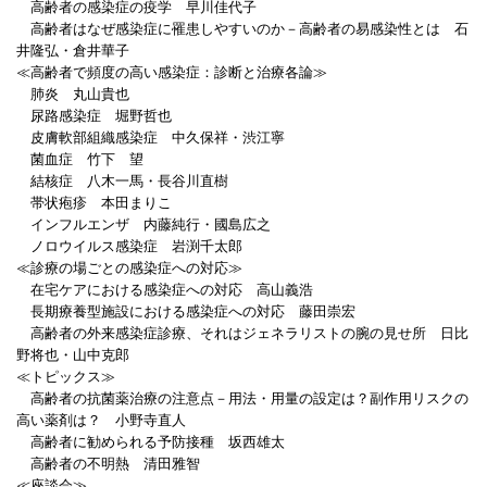
高齢者の感染症の疫学 早川佳代子
高齢者はなぜ感染症に罹患しやすいのか－高齢者の易感染性とは 石
井隆弘・倉井華子
≪高齢者で頻度の高い感染症：診断と治療各論≫
肺炎 丸山貴也
尿路感染症 堀野哲也
皮膚軟部組織感染症 中久保祥・渋江寧
菌血症 竹下 望
結核症 八木一馬・長谷川直樹
帯状疱疹 本田まりこ
インフルエンザ 内藤純行・國島広之
ノロウイルス感染症 岩渕千太郎
≪診療の場ごとの感染症への対応≫
在宅ケアにおける感染症への対応 高山義浩
長期療養型施設における感染症への対応 藤田崇宏
高齢者の外来感染症診療、それはジェネラリストの腕の見せ所 日比
野将也・山中克郎
≪トピックス≫
高齢者の抗菌薬治療の注意点－用法・用量の設定は？副作用リスクの
高い薬剤は？ 小野寺直人
高齢者に勧められる予防接種 坂西雄太
高齢者の不明熱 清田雅智
≪座談会≫