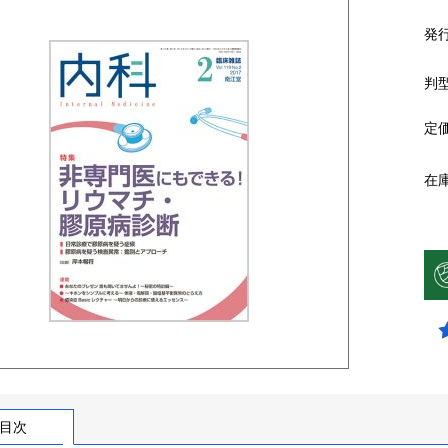
発
判
定
在
目次