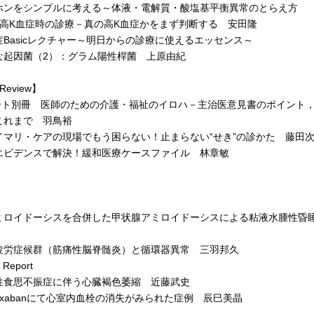
ホンをシンプルに考える～体液・電解質・酸塩基平衡異常のとらえ方
高K血症時の診療－真の高K血症かをまず判断する 安田隆
症Basicレクチャー～明日からの診療に使えるエッセンス～
起因菌（2）：グラム陽性桿菌 上原由紀
Review】
ト別冊 医師のための介護・福祉のイロハ－主治医意見書のポイント，
これまで 羽鳥裕
マリ・ケアの現場でもう困らない！止まらない“せき”の診かた 藤田
ビデンスで解決！緩和医療ケースファイル 林章敏
］
ロイドーシスを合併した甲状腺アミロイドーシスによる粘液水腫性昏睡
労症候群（筋痛性脳脊髄炎）と循環器異常 三羽邦久
 Report
食思不振症に伴う心臓褐色萎縮 近藤武史
roxabanにて心室内血栓の消失がみられた症例 辰巳美晶