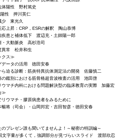
体陽性 野村篤史
A陽性 押川英仁
少 東光久
応上昇：CRP，ESRの解釈 陶山恭博
疾患と補体低下 渡辺充・土師陽一郎
・大動脈炎 高杉浩司
異常 松井和生
ックス≫
データの活用 徳田安春
ら迫る診断：筋炎特異抗体測定法の開発 佐藤慎二
の鑑別における筋骨格超音波検査の活用 池田啓
ウマチ内科における問題解決型の臨床教育の実際 加藤宏
会≫
リウマチ・膠原病患者をみるために
将（司会）・山岡邦宏・吉田智彦・徳田安春
］
たのプレゼン誰も聞いてませんよ！～秘密の特訓編～
回文字量が多くて，強調部分が見づらいスライド 渡部欣忍