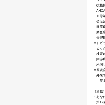
抗核抗
ANC
血球減
炎症反
膠原病
動脈瘤
骨密度
≪トピ
ビッグ
検査か
関節痛
米国リ
≪座談
外来で
岸本暢
［連載
・あな
第17