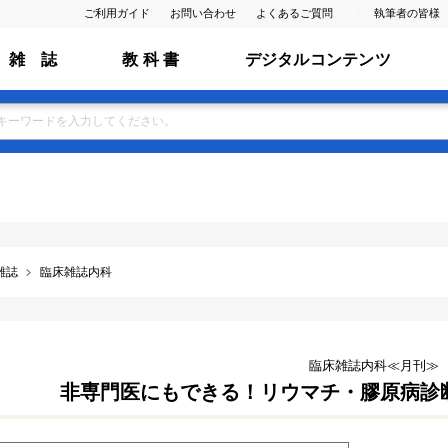
ご利用ガイド
お問い合わせ
よくあるご質問
執筆者の皆様
雑 誌
教 科 書
デジタルコンテンツ
雑誌
臨床雑誌内科
臨床雑誌内科≪月刊≫
非専門医にもできる！リウマチ・膠原病診断(Vol