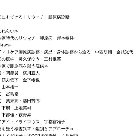
医にもできる！リウマチ・膠原病診断
のねらい≫
療時代のリウマチ・膠原病 岸本暢将
view≫
マリケア膠原病診察：病歴・身体診察から迫る 中西研輔・金城光代
の疫学 舟久保ゆう・三村俊英
診療で膠原病を疑う症候≫
・関節炎 横川直人
筋力低下 金下峻也
山本雄一
 冨島裕
 葉末亮・藤田芳郎
下痢 上地英司
下郡佳・萩野昇
アイ・ドライマウス 宇都宮雅子
病を疑う検査異常：鑑別とアプローチ≫
トイド因子・抗CCP抗体陽性 六反田諒