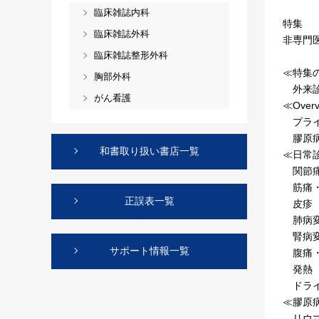
臨床雑誌内科
特集
臨床雑誌外科
非専門
臨床雑誌整形外科
≪特集
胸部外科
外来診
がん看護
≪Over
プライ
膠原病
和書取り扱い書店一覧
≪日常
関節痛
筋痛・
正誤表一覧
皮疹 
肺病変
腎病変
サポート情報一覧
腹痛・
発熱 
ドライ
≪膠原
リウマ