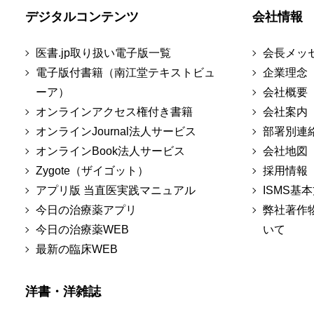
デジタルコンテンツ
会社情報
医書.jp取り扱い電子版一覧
会長メッ
電子版付書籍（南江堂テキストビュ
企業理念
ーア）
会社概要
オンラインアクセス権付き書籍
会社案内
オンラインJournal法人サービス
部署別連
オンラインBook法人サービス
会社地図
Zygote（ザイゴット）
採用情報
アプリ版 当直医実践マニュアル
ISMS基
今日の治療薬アプリ
弊社著作
今日の治療薬WEB
いて
最新の臨床WEB
洋書・洋雑誌