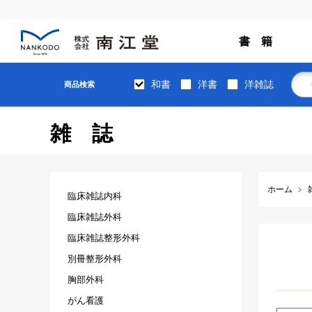
書 籍
和書
洋書
洋雑誌
商品検索
雑誌
ホーム
臨床雑誌内科
臨床雑誌外科
臨床雑誌整形外科
別冊整形外科
胸部外科
がん看護