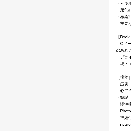
・～キ
第9回
・感染
主要な
【Book 
Gノー
のあれ
プライ
続・エ
［投稿
・症例
心アミ
・総説
慢性疲
・Photo
神経性
riva